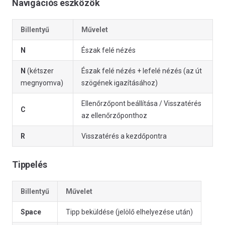
Navigációs eszközök
Billentyű
Művelet
N
Észak felé nézés
N
(kétszer
Észak felé nézés + lefelé nézés (az út
megnyomva)
szögének igazításához)
Ellenőrzőpont beállítása / Visszatérés
C
az ellenőrzőponthoz
R
Visszatérés a kezdőpontra
Tippelés
Billentyű
Művelet
Space
Tipp beküldése (jelölő elhelyezése után)