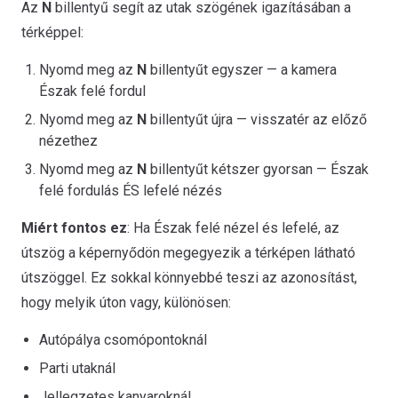
Az
N
billentyű segít az utak szögének igazításában a
térképpel:
Nyomd meg az
N
billentyűt egyszer — a kamera
Észak felé fordul
Nyomd meg az
N
billentyűt újra — visszatér az előző
nézethez
Nyomd meg az
N
billentyűt kétszer gyorsan — Észak
felé fordulás ÉS lefelé nézés
Miért fontos ez
: Ha Észak felé nézel és lefelé, az
útszög a képernyődön megegyezik a térképen látható
útszöggel. Ez sokkal könnyebbé teszi az azonosítást,
hogy melyik úton vagy, különösen:
Autópálya csomópontoknál
Parti utaknál
Jellegzetes kanyaroknál