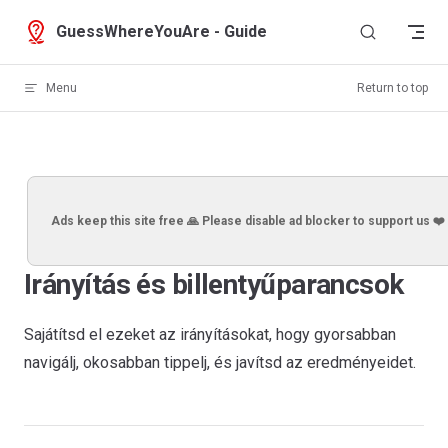
Skip to content
GuessWhereYouAre - Guide
Menu
Return to top
Ads keep this site free 🙏 Please disable ad blocker to support us ❤️
Irányítás és billentyűparancsok
Sajátítsd el ezeket az irányításokat, hogy gyorsabban
navigálj, okosabban tippelj, és javítsd az eredményeidet.