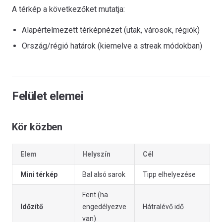
A térkép a következőket mutatja:
Alapértelmezett térképnézet (utak, városok, régiók)
Ország/régió határok (kiemelve a streak módokban)
Felület elemei
Kör közben
Elem
Helyszín
Cél
Mini térkép
Bal alsó sarok
Tipp elhelyezése
Fent (ha
Időzítő
engedélyezve
Hátralévő idő
van)