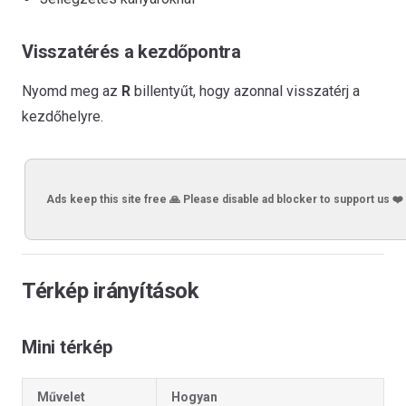
Visszatérés a kezdőpontra
Nyomd meg az
R
billentyűt, hogy azonnal visszatérj a
kezdőhelyre.
Ads keep this site free 🙏 Please disable ad blocker to support us ❤️
Térkép irányítások
Mini térkép
Művelet
Hogyan