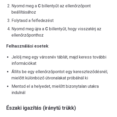
Nyomd meg a
C
billentyűt az ellenőrzőpont
beállításához
Folytasd a felfedezést
Nyomd meg újra a
C
billentyűt, hogy visszatérj az
ellenőrzőponthoz
Felhasználási esetek
:
Jelölj meg egy városnév táblát, majd keress további
információkat
Állíts be egy ellenőrzőpontot egy kereszteződésnél,
mielőtt különböző útvonalakat próbálnál ki
Mentsd el a helyedet, mielőtt bizonytalan utakra
indulnál
Északi igazítás (iránytű trükk)