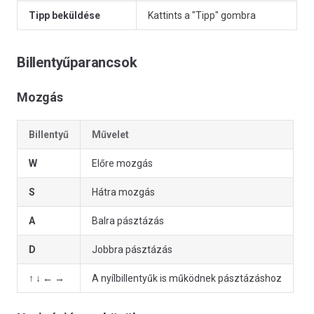
Tipp beküldése
Kattints a "Tipp" gombra
Billentyűparancsok
Mozgás
Billentyű
Művelet
W
Előre mozgás
S
Hátra mozgás
A
Balra pásztázás
D
Jobbra pásztázás
↑ ↓ ← →
A nyílbillentyűk is működnek pásztázáshoz