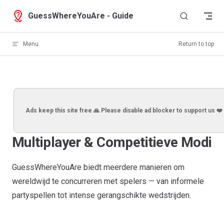
Skip to content
GuessWhereYouAre - Guide
Menu
Return to top
Ads keep this site free 🙏 Please disable ad blocker to support us ❤️
Multiplayer & Competitieve Modi
GuessWhereYouAre biedt meerdere manieren om
wereldwijd te concurreren met spelers — van informele
partyspellen tot intense gerangschikte wedstrijden.