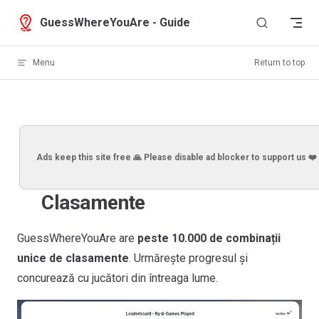
Skip to content
GuessWhereYouAre - Guide
Menu
Return to top
Ads keep this site free 🙏 Please disable ad blocker to support us ❤️
Clasamente
GuessWhereYouAre are
peste 10.000 de combinații
unice de clasamente
. Urmărește progresul și
concurează cu jucători din întreaga lume.