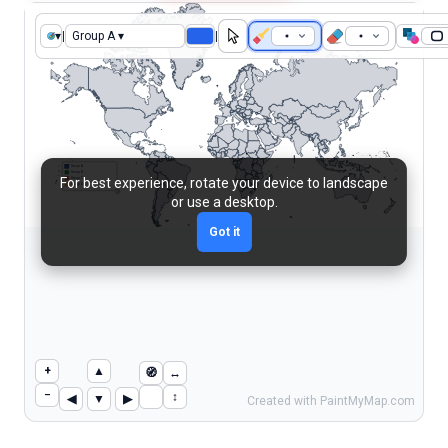
▾
|
Group A ▾
|
Group A
Group B
For best experience, rotate your device to landscape
Group C
Group D
or use a desktop.
Got it
+
▲
🧭
↔︎
−
↕︎
◀
▼
▶
Created with PaintMyMap.com