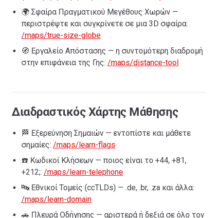
🌍 Σφαίρα Πραγματικού Μεγέθους Χωρών —
περιστρέψτε και συγκρίνετε σε μια 3D σφαίρα:
/maps/true-size-globe
🧭 Εργαλείο Απόστασης — η συντομότερη διαδρομή
στην επιφάνεια της Γης:
/maps/distance-tool
Διαδραστικός Χάρτης Μάθησης
🏁 Εξερεύνηση Σημαιών — εντοπίστε και μάθετε
σημαίες:
/maps/learn-flags
☎️ Κωδικοί Κλήσεων — ποιος είναι το +44, +81,
+212;:
/maps/learn-telephone
🔤 Εθνικοί Τομείς (ccTLDs) — .de, .br, .za και άλλα:
/maps/learn-domain
🚗 Πλευρά Οδήγησης — αριστερά ή δεξιά σε όλο τον