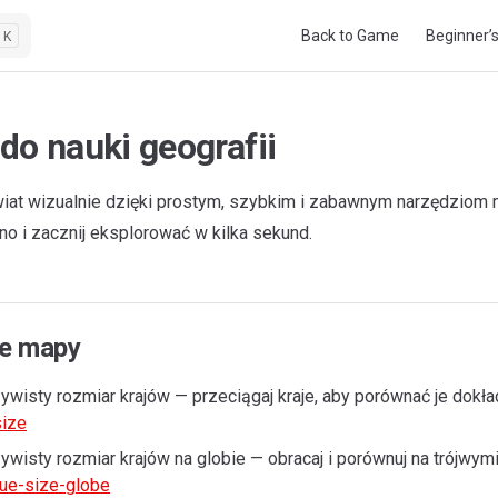
Main Navigation
Back to Game
Beginner’
K
do nauki geografii
iat wizualnie dzięki prostym, szybkim i zabawnym narzędzio
no i zacznij eksplorować w kilka sekund.
e mapy
ywisty rozmiar krajów — przeciągaj kraje, aby porównać je dokła
size
ywisty rozmiar krajów na globie — obracaj i porównuj na trójwym
ue-size-globe