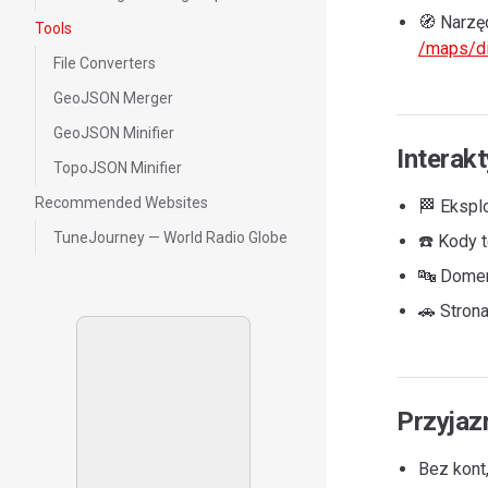
🧭 Narzę
Tools
/maps/di
File Converters
GeoJSON Merger
GeoJSON Minifier
Interak
TopoJSON Minifier
Recommended Websites
🏁 Eksplo
TuneJourney — World Radio Globe
☎️ Kody 
🔤 Domeny
🚗 Stron
Przyjaz
Bez kont