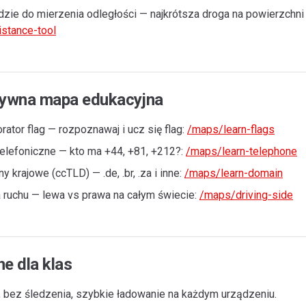
dzie do mierzenia odległości — najkrótsza droga na powierzchni
stance-tool
tywna mapa edukacyjna
rator flag — rozpoznawaj i ucz się flag:
/maps/learn-flags
telefoniczne — kto ma +44, +81, +212?:
/maps/learn-telephone
 krajowe (ccTLD) — .de, .br, .za i inne:
/maps/learn-domain
a ruchu — lewa vs prawa na całym świecie:
/maps/driving-side
ne dla klas
, bez śledzenia, szybkie ładowanie na każdym urządzeniu.