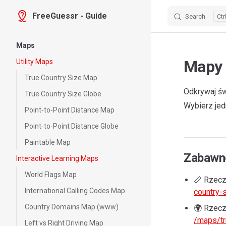
FreeGuessr - Guide
Search
Skip to content
Sidebar Navigation
Maps
Mapy 
Utility Maps
True Country Size Map
Odkrywaj św
True Country Size Globe
Wybierz jed
Point‑to‑Point Distance Map
Point‑to‑Point Distance Globe
Paintable Map
Zabawn
Interactive Learning Maps
World Flags Map
📏 Rzecz
International Calling Codes Map
country-
Country Domains Map (www)
🌍 Rzecz
/maps/tr
Left vs Right Driving Map