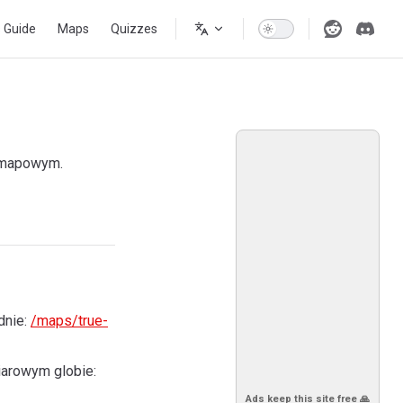
s Guide
Maps
Quizzes
m mapowym.
dnie:
/maps/true-
iarowym globie:
Ads keep this site free 🙏