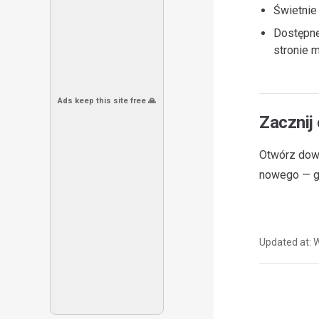
Świetnie 
Dostępne
stronie 
Ads keep this site free 🙏
Zacznij
Otwórz dowo
nowego — g
Updated at:
W
Pager