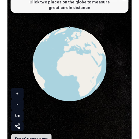
Click two places on the globe to measure
great‑circle distance
＋
−
km
FreeGuessr.com