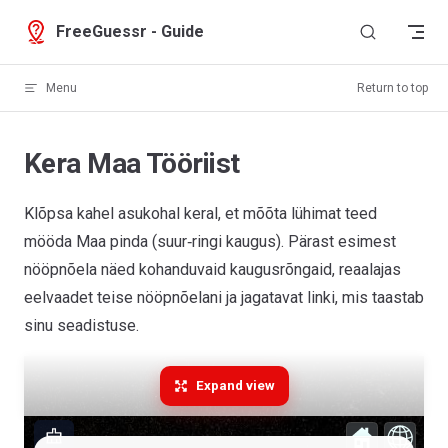
Skip to content
FreeGuessr - Guide
Menu
Return to top
Kera Maa Tööriist
Klõpsa kahel asukohal keral, et mõõta lühimat teed
mööda Maa pinda (suur‑ringi kaugus). Pärast esimest
nööpnõela näed kohanduvaid kaugusrõngaid, reaalajas
eelvaadet teise nööpnõelani ja jagatavat linki, mis taastab
sinu seadistuse.
Expand view