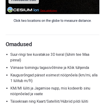
Data attribution
Click two locations on the globe to measure distance.
Omadused
Suur‑ringi tee kuvatakse 3D keral (lühim tee Maa
pinnal)
Viimase toimingu tagasivõtmine ja Kõik tühjenda
Kaugusrõngad pärast esimest nööpnõela (km/mi, alla
1 lülitub m/ft)
KM/MI lüliti ja Jagamise nupp, mis kodeerib sinu
nööpnõelad ja vaate
Täisekraan ning Kaart/Satelliit/Hübriid pildi lüliti