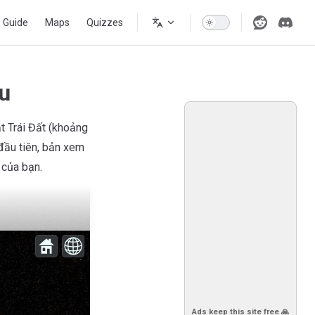
s Guide
Maps
Quizzes
u
t Trái Đất (khoảng
đầu tiên, bản xem
p của bạn.
Ads keep this site free 🙏