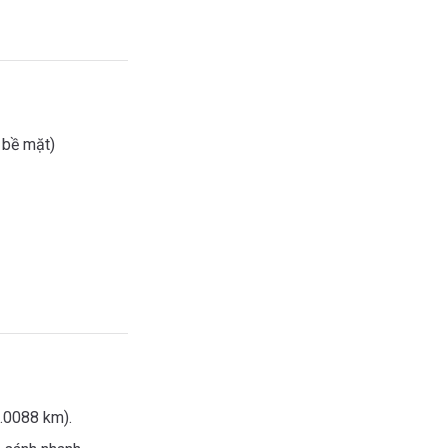
 bề mặt)
.0088 km).