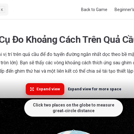
Main Navigation
Back to Game
Beginner’
K
Cụ Đo Khoảng Cách Trên Quả Cầ
i vị trí trên quả cầu để đo tuyến đường ngắn nhất dọc theo bề mặ
tròn lớn). Bạn sẽ thấy các vòng khoảng cách thích ứng sau ghim 
iếp đến ghim thứ hai và một liên kết có thể chia sẻ tái tạo thiết lậ
Expand view
Expand view for more space
Click two places on the globe to measure
great‑circle distance