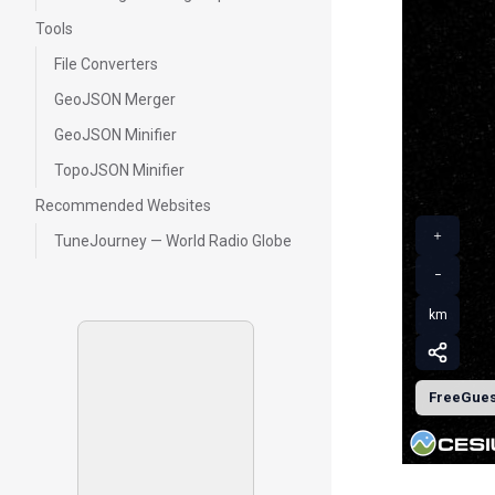
Tools
File Converters
GeoJSON Merger
GeoJSON Minifier
TopoJSON Minifier
Recommended Websites
＋
TuneJourney — World Radio Globe
−
km
FreeGue