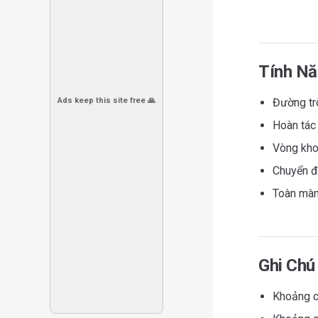
Tính N
Ads keep this site free 🙏
Đường trò
Hoàn tác 
Vòng kho
Chuyển đ
Toàn màn 
Ghi Chú
Khoảng c