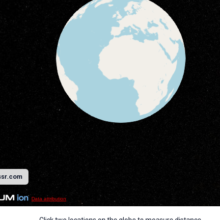
ssr.com
Data attribution