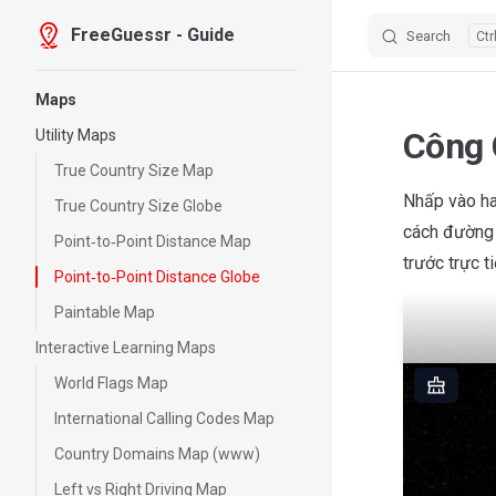
FreeGuessr - Guide
Search
Skip to content
Sidebar Navigation
Maps
Công 
Utility Maps
True Country Size Map
Nhấp vào ha
True Country Size Globe
cách đường 
Point‑to‑Point Distance Map
trước trực t
Point‑to‑Point Distance Globe
Paintable Map
Interactive Learning Maps
World Flags Map
International Calling Codes Map
Country Domains Map (www)
Left vs Right Driving Map