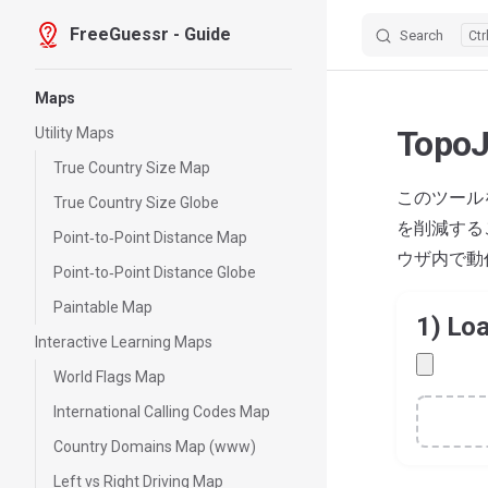
FreeGuessr - Guide
Search
Skip to content
Sidebar Navigation
Maps
TopoJ
Utility Maps
True Country Size Map
このツール
True Country Size Globe
を削減する
Point‑to‑Point Distance Map
ウザ内で動
Point‑to‑Point Distance Globe
Paintable Map
1) Lo
Interactive Learning Maps
World Flags Map
International Calling Codes Map
Country Domains Map (www)
Left vs Right Driving Map