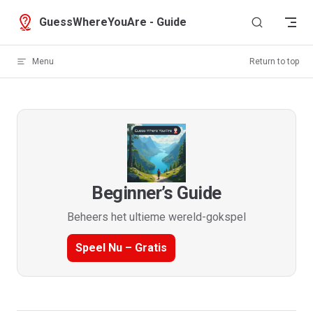
Skip to content
GuessWhereYouAre - Guide
Menu
Return to top
Beginner’s Guide
Beheers het ultieme wereld-gokspel
Speel Nu – Gratis