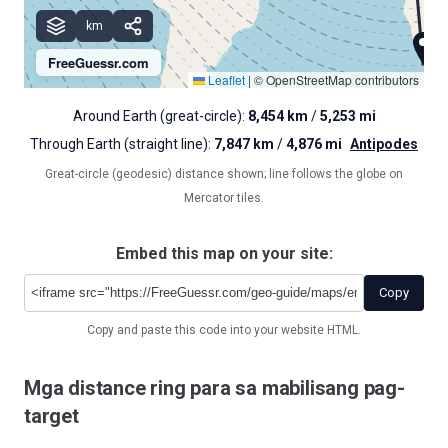
km
FreeGuessr.com
Leaflet
|
© OpenStreetMap contributors
Around Earth (great-circle):
8,454 km
/
5,253 mi
Through Earth (straight line):
7,847 km
/
4,876 mi
Antipodes
Great-circle (geodesic) distance shown; line follows the globe on
Mercator tiles.
Embed this map on your site:
Copy
Copy and paste this code into your website HTML.
Mga distance ring para sa mabilisang pag-
target