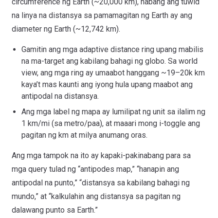
circumference ng Earth (~20,000 km), habang ang tuwid
na linya na distansya sa pamamagitan ng Earth ay ang
diameter ng Earth (~12,742 km).
Gamitin ang mga adaptive distance ring upang mabilis
na ma-target ang kabilang bahagi ng globo. Sa world
view, ang mga ring ay umaabot hanggang ~19–20k km
kaya’t mas kaunti ang iyong hula upang maabot ang
antipodal na distansya.
Ang mga label ng mapa ay lumilipat ng unit sa ilalim ng
1 km/mi (sa metro/paa), at maaari mong i-toggle ang
pagitan ng km at milya anumang oras.
Ang mga tampok na ito ay kapaki-pakinabang para sa
mga query tulad ng “antipodes map,” “hanapin ang
antipodal na punto,” “distansya sa kabilang bahagi ng
mundo,” at “kalkulahin ang distansya sa pagitan ng
dalawang punto sa Earth.”