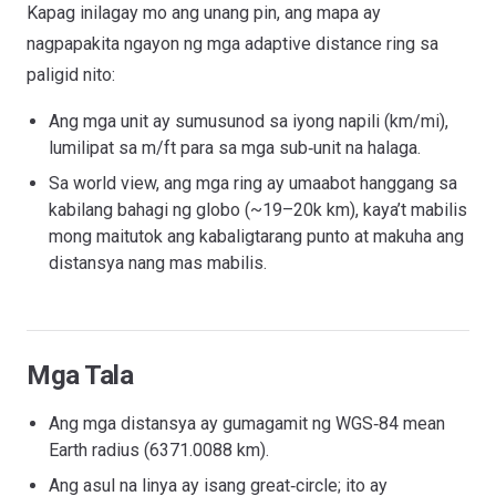
Kapag inilagay mo ang unang pin, ang mapa ay
nagpapakita ngayon ng mga adaptive distance ring sa
paligid nito:
Ang mga unit ay sumusunod sa iyong napili (km/mi),
lumilipat sa m/ft para sa mga sub‑unit na halaga.
Sa world view, ang mga ring ay umaabot hanggang sa
kabilang bahagi ng globo (~19–20k km), kaya’t mabilis
mong maitutok ang kabaligtarang punto at makuha ang
distansya nang mas mabilis.
Mga Tala
Ang mga distansya ay gumagamit ng WGS‑84 mean
Earth radius (6371.0088 km).
Ang asul na linya ay isang great‑circle; ito ay