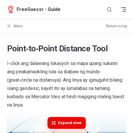
Skip to content
FreeGuessr - Guide
Menu
Return to top
Point‑to‑Point Distance Tool
I-click ang dalawang lokasyon sa mapa upang sukatin
ang pinakamaiikling ruta sa ibabaw ng mundo
(great‑circle na distansya). Ang linya ay iginuguhit bilang
isang geodesic, kaya’t ito ay lumalabas na tamang
kurbado sa Mercator tiles at hindi magiging maling tuwid
na linya.
Expand view