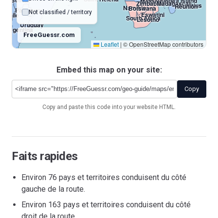
Bolivia
Juan De Nova Island
Mozambique
Zimbabwe
Madagascar
Mauritius
Réunion
Namibia
Botswana
Paraguay
Not classified / territory
Eswatini
Chile
South Africa
Lesotho
Uruguay
Argentina
FreeGuessr.com
Leaflet
|
© OpenStreetMap contributors
French Southern T
Falkland Islands
Heard Island And M
South Georgia And South Sandwich Islands
Bouvet Island
Embed this map on your site:
Copy
Copy and paste this code into your website HTML.
Antarctica
Faits rapides
Environ 76 pays et territoires conduisent du côté
gauche de la route.
Environ 163 pays et territoires conduisent du côté
droit de la route.