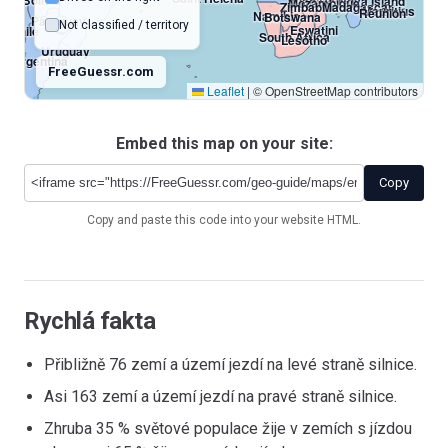
Bolivia
Juan De Nova Island
Mozambique
Zimbabwe
Madagascar
Mauritius
Réunion
Namibia
Botswana
Paraguay
Not classified / territory
Eswatini
Chile
South Africa
Lesotho
Uruguay
Argentina
FreeGuessr.com
Leaflet
|
© OpenStreetMap contributors
French Southern T
Falkland Islands
Heard Island And M
South Georgia And South Sandwich Islands
Bouvet Island
Embed this map on your site:
Copy
Copy and paste this code into your website HTML.
Antarctica
Rychlá fakta
Přibližně 76 zemí a území jezdí na levé straně silnice.
Asi 163 zemí a území jezdí na pravé straně silnice.
Zhruba 35 % světové populace žije v zemích s jízdou