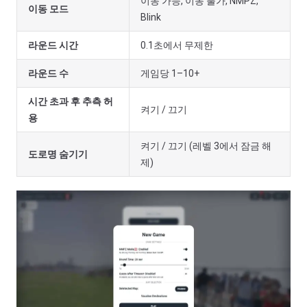
이동 가능, 이동 불가, NMPZ,
이동 모드
Blink
라운드 시간
0.1초에서 무제한
라운드 수
게임당 1–10+
시간 초과 후 추측 허
켜기 / 끄기
용
켜기 / 끄기 (레벨 3에서 잠금 해
도로명 숨기기
제)