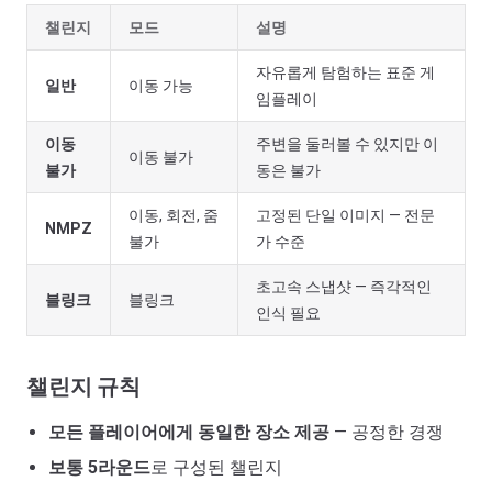
챌린지
모드
설명
자유롭게 탐험하는 표준 게
일반
이동 가능
임플레이
이동
주변을 둘러볼 수 있지만 이
이동 불가
불가
동은 불가
이동, 회전, 줌
고정된 단일 이미지 — 전문
NMPZ
불가
가 수준
초고속 스냅샷 — 즉각적인
블링크
블링크
인식 필요
챌린지 규칙
모든 플레이어에게 동일한 장소 제공
— 공정한 경쟁
보통 5라운드
로 구성된 챌린지