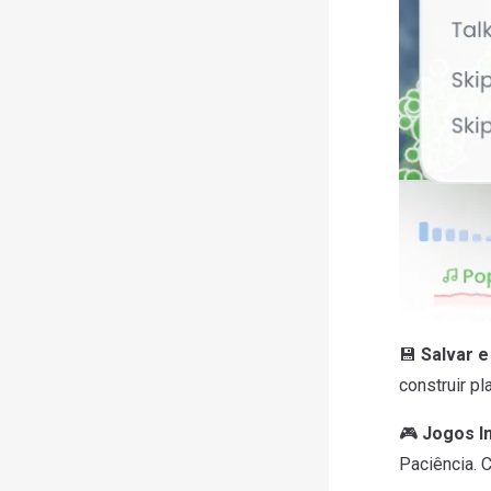
💾
Salvar e
construir p
🎮
Jogos I
Paciência. 