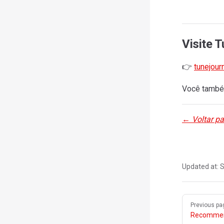
Visite 
👉
tunejour
Você també
← Voltar p
Updated at:
S
Pager
Previous pa
Recommen