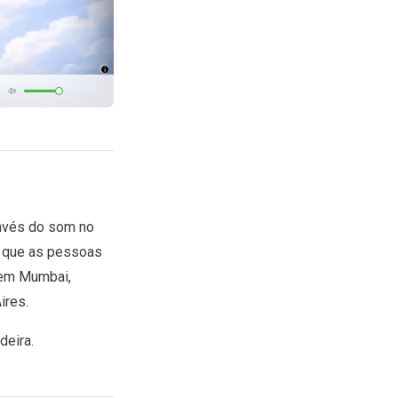
ravés do som no
o que as pessoas
 em Mumbai,
ires.
deira.