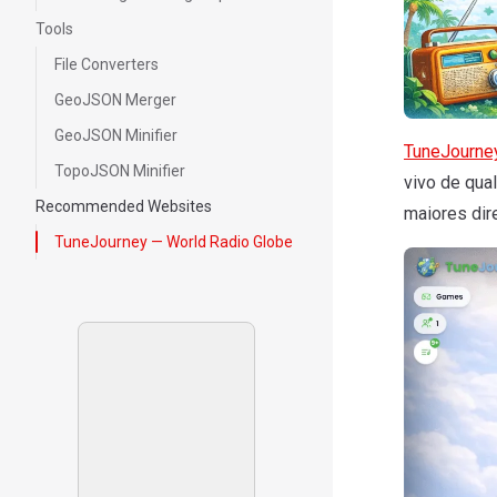
Tools
File Converters
GeoJSON Merger
GeoJSON Minifier
TuneJourne
TopoJSON Minifier
vivo de qua
Recommended Websites
maiores dire
TuneJourney — World Radio Globe