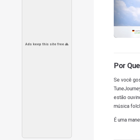
Ads keep this site free 🙏
Por Qu
Se você gos
TuneJourney
estão ouvi
música folc
É uma manei