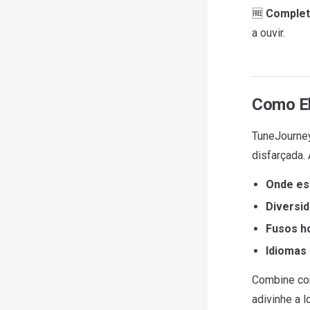
🆓
Complet
a ouvir.
Como El
TuneJourney
disfarçada.
Onde es
Diversid
Fusos h
Idiomas
Combine com
adivinhe a 