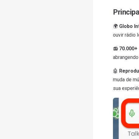
Princip
🌍
Globo In
ouvir rádio l
📻
70.000+ 
abrangendo 
🤖
Reprodu
muda de mús
sua experiên