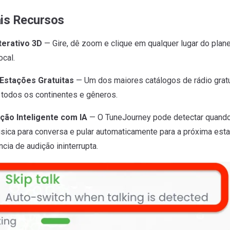
ais Recursos
terativo 3D
— Gire, dê zoom e clique em qualquer lugar do plan
ocal.
Estações Gratuitas
— Um dos maiores catálogos de rádio gratui
todos os continentes e gêneros.
ção Inteligente com IA
— O TuneJourney pode detectar quand
ica para conversa e pular automaticamente para a próxima es
cia de audição ininterrupta.