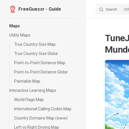
FreeGuessr - Guide
Search
Skip to content
Sidebar Navigation
Maps
TuneJ
Utility Maps
True Country Size Map
Mund
True Country Size Globe
Point‑to‑Point Distance Map
Point‑to‑Point Distance Globe
Paintable Map
Interactive Learning Maps
World Flags Map
International Calling Codes Map
Country Domains Map (www)
Left vs Right Driving Map