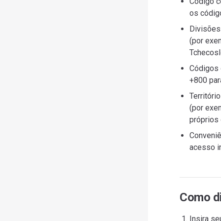
Código co
os códig
Divisões
(por exe
Tchecosl
Códigos 
+800 para
Territór
(por exe
próprios
Conveniên
acesso in
Como di
Insira se