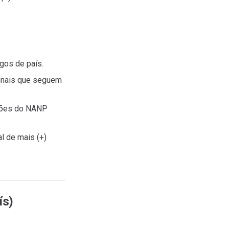
igos de país.
ionais que seguem
giões do NANP
l de mais (+)
ís)