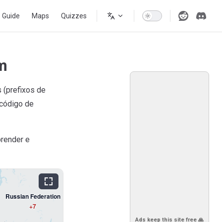
s Guide
Maps
Quizzes
m
 (prefixos de
 código de
prender e
Russian Federation
+7
Ads keep this site free 🙏