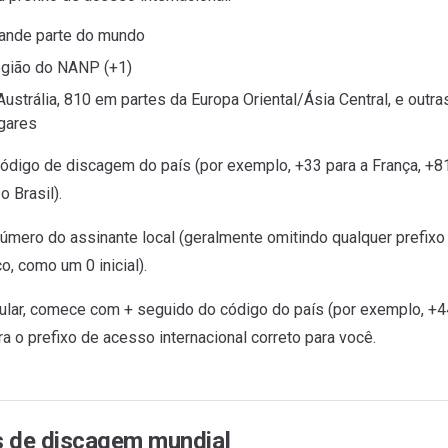
ande parte do mundo
egião do NANP (+1)
ustrália, 810 em partes da Europa Oriental/Ásia Central, e outra
ugares
 código de discagem do país (por exemplo, +33 para a França, +8
o Brasil).
número do assinante local (geralmente omitindo qualquer prefixo
, como um 0 inicial).
lular, comece com + seguido do código do país (por exemplo, +44
ra o prefixo de acesso internacional correto para você.
 de discagem mundial