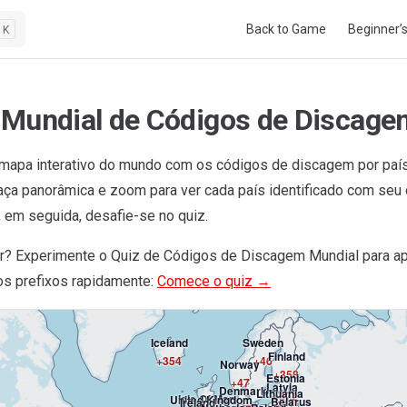
Main Navigation
Back to Game
Beginner’
K
Mundial de Códigos de Discage
mapa interativo do mundo com os códigos de discagem por país
Faça panorâmica e zoom para ver cada país identificado com seu
 em seguida, desafie-se no quiz.
ar? Experimente o Quiz de Códigos de Discagem Mundial para a
Greenland
s prefixos rapidamente:
Comece o quiz →
+299
Iceland
Sweden
Finland
+354
+46
Norway
+358
Estonia
+47
Latvia
Denmark
Lithuania
+372
Isle Of Man
United Kingdom
Belarus
Ireland
+371