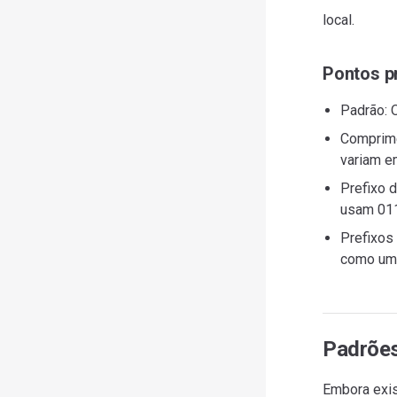
local.
Pontos p
Padrão: O
Comprime
variam e
Prefixo 
usam 011
Prefixos
como um 
Padrões
Embora exis