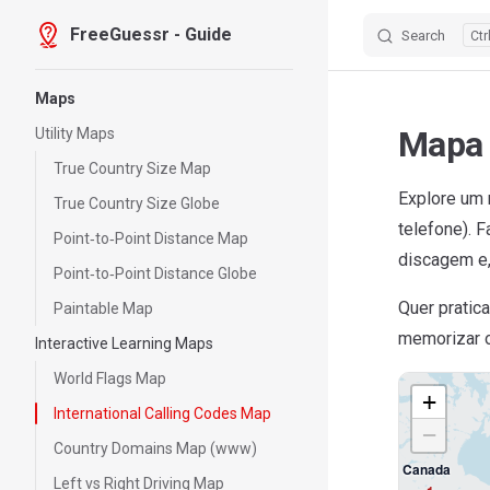
FreeGuessr - Guide
Search
Skip to content
Sidebar Navigation
Maps
Mapa 
Utility Maps
True Country Size Map
Explore um 
True Country Size Globe
telefone). 
Point‑to‑Point Distance Map
discagem e,
Point‑to‑Point Distance Globe
Quer pratic
Paintable Map
memorizar o
Interactive Learning Maps
World Flags Map
+
International Calling Codes Map
−
Country Domains Map (www)
Canada
Left vs Right Driving Map