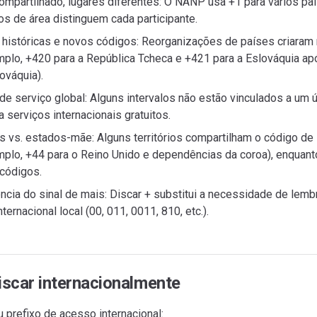
mpartilhado, lugares diferentes: O NANP usa +1 para vários país
os de área distinguem cada participante.
 históricas e novos códigos: Reorganizações de países criaram
mplo, +420 para a República Tcheca e +421 para a Eslováquia ap
ováquia).
de serviço global: Alguns intervalos não estão vinculados a um 
 serviços internacionais gratuitos.
ios vs. estados-mãe: Alguns territórios compartilham o código d
mplo, +44 para o Reino Unido e dependências da coroa), enquan
 códigos.
cia do sinal de mais: Discar + substitui a necessidade de lembr
ternacional local (00, 011, 0011, 810, etc.).
scar internacionalmente
u prefixo de acesso internacional: