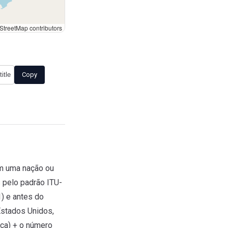
treetMap contributors
Copy
am uma nação ou
 pelo padrão ITU-
) e antes do
Estados Unidos,
nça) + o número