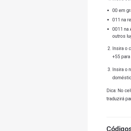
00 em gr
011 na r
0011 na A
outros l
Insira o
+55 para 
Insira o 
doméstico
Dica: No ce
traduzirá pa
Códigos