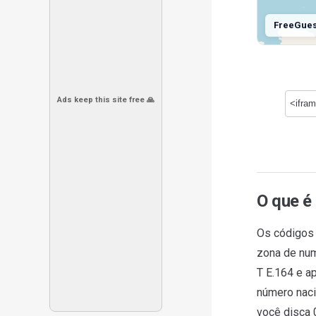
FreeGue
Ads keep this site free 🙏
O que é
Os códigos 
zona de num
T E.164 e a
número naci
você disca 