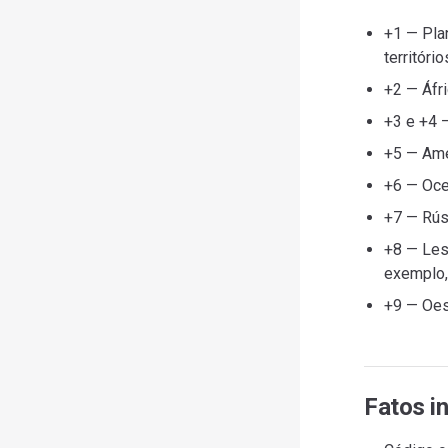
+1 — Pla
territóri
+2 — Áfri
+3 e +4 
+5 — Amér
+6 — Oce
+7 — Rús
+8 — Les
exemplo, 
+9 — Oest
Fatos i