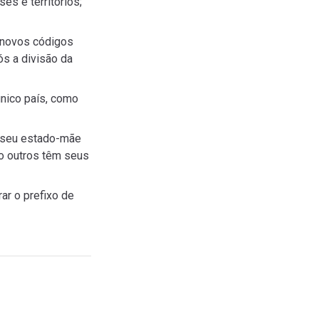
es e territórios;
 novos códigos
ós a divisão da
único país, como
e seu estado-mãe
to outros têm seus
ar o prefixo de