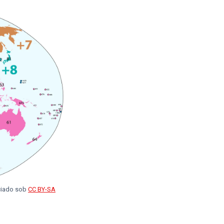
nciado sob
CC BY-SA