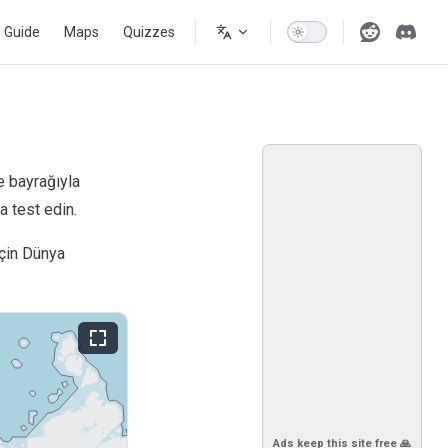
s Guide
Maps
Quizzes
ve bayrağıyla
a test edin.
için Dünya
Ads keep this site free 🙏