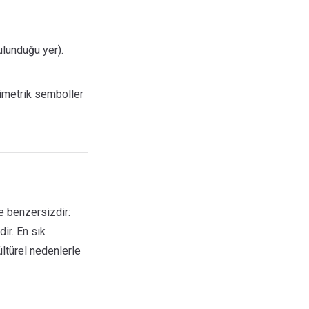
ulunduğu yer).
simetrik semboller
ke benzersizdir:
ir. En sık
kültürel nedenlerle