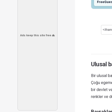
FreeGue
Ads keep this site free 🙏
Ulusal 
Bir ulusal b
Çoğu egemen 
bir devlet v
renkler ve d
Bayraklar