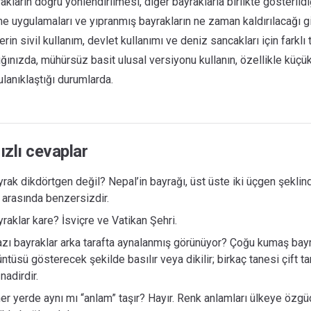
rakların doğru yönlendirilmesi, diğer bayraklarla birlikte gösterild
me uygulamaları ve yıpranmış bayrakların ne zaman kaldırılacağı gib
rin sivil kullanım, devlet kullanımı ve deniz sancakları için farklı t
ınızda, mühürsüz basit ulusal versiyonu kullanın, özellikle küçü
ulanıklaştığı durumlarda.
ızlı cevaplar
rak dikdörtgen değil? Nepal’in bayrağı, üst üste iki üçgen şeklin
 arasında benzersizdir.
raklar kare? İsviçre ve Vatikan Şehri.
ı bayraklar arka tarafta aynalanmış görünüyor? Çoğu kumaş bayrak
ntüsü gösterecek şekilde basılır veya dikilir; birkaç tanesi çift tara
nadirdir.
er yerde aynı mı “anlam” taşır? Hayır. Renk anlamları ülkeye özgü