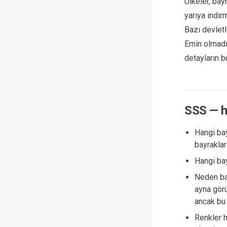
Ülkeler, bay
yarıya indir
Bazı devletle
Emin olmadığ
detayların b
SSS — h
Hangi bay
bayraklar
Hangi bay
Neden baz
ayna görü
ancak bu 
Renkler h