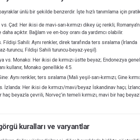
ayraklar ünlü bir şekilde benzerdir. İşte hızlı tanımlama için pratik
s. Çad: Her ikisi de mavi‑sarı‑kırmızı dikey üç renkli; Romanya’n
e daha açıktır. Bağlam ve en-boy oranı da yardımcı olabilir.
. Fildişi Sahili: Aynı renkler, direk tarafında ters sıralama (İrlanda
az‑turuncu; Fildişi Sahili turuncu‑beyaz‑yeşil).
a vs. Monako: Her ikisi de kırmızı üstte beyaz; Endonezya genel
ranı kullanır, Monako genellikle 4:5.
ine: Aynı renkler, ters sıralama (Mali yeşil‑sarı‑kırmızı; Gine kırmız
. İzlanda: Her ikisi de kırmızı/mavi/beyaz İskandinav haçı; İzland
ir haç beyazla çevrili, Norveç’in temeli kırmızı, mavi bir haç beyazl
örgü kuralları ve varyantlar