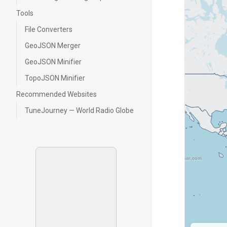
Tools
File Converters
GeoJSON Merger
GeoJSON Minifier
TopoJSON Minifier
Recommended Websites
FreeGuessr.com
TuneJourney — World Radio Globe
FreeGuessr.com