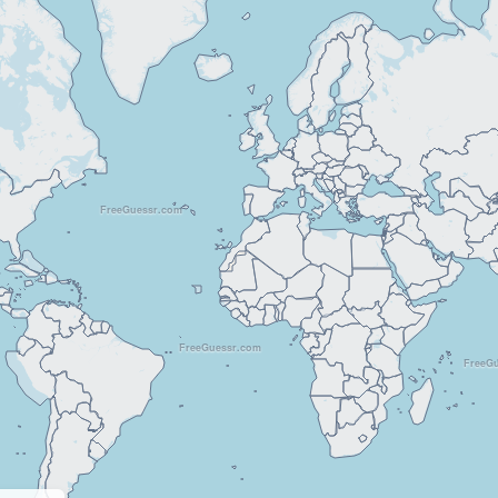
FreeGuessr.com
FreeGuessr.com
FreeG