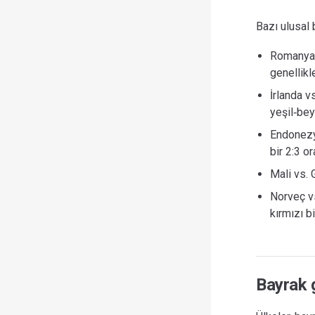
Bazı ulusal b
Romanya v
genellikl
İrlanda vs
yeşil‑bey
Endonezy
bir 2:3 o
Mali vs. G
Norveç vs
kırmızı b
Bayrak g