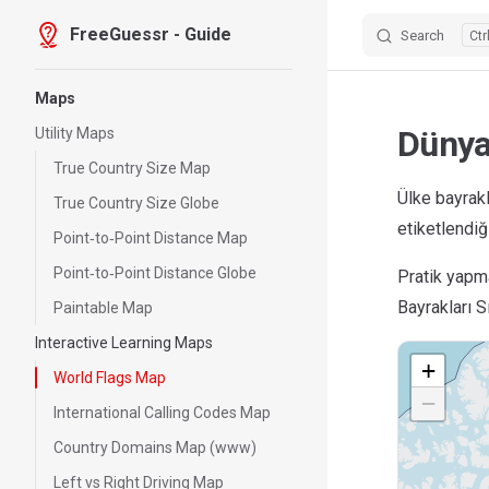
FreeGuessr - Guide
Search
Skip to content
Sidebar Navigation
Maps
Dünya 
Utility Maps
True Country Size Map
Ülke bayrakl
True Country Size Globe
etiketlendiğ
Point‑to‑Point Distance Map
Point‑to‑Point Distance Globe
Pratik yapm
Bayrakları S
Paintable Map
Interactive Learning Maps
+
World Flags Map
−
International Calling Codes Map
Country Domains Map (www)
Left vs Right Driving Map