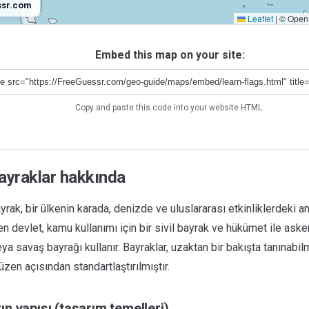
ssr.com
Leaflet
|
© OpenS
Embed this map on your site:
Copy and paste this code into your website HTML.
bayraklar hakkında
ayrak, bir ülkenin karada, denizde ve uluslararası etkinliklerdeki 
devlet, kamu kullanımı için bir sivil bayrak ve hükümet ile asker
eya savaş bayrağı kullanır. Bayraklar, uzaktan bir bakışta tanınabilm
üzen açısından standartlaştırılmıştır.
ın yapısı (tasarım temelleri)