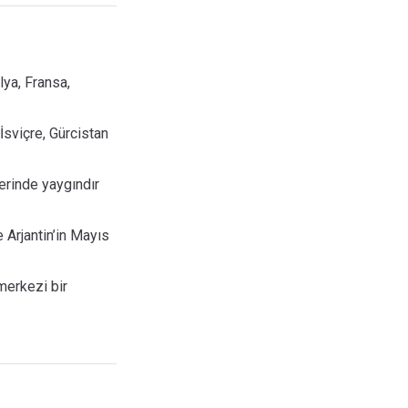
alya, Fransa,
İsviçre, Gürcistan
lerinde yaygındır
 Arjantin’in Mayıs
merkezi bir