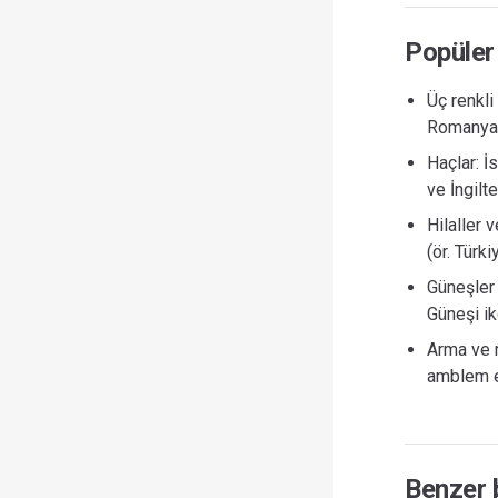
Popüler
Üç renkli
Romanya)
Haçlar: İ
ve İngilt
Hilaller 
(ör. Türki
Güneşler 
Güneşi ik
Arma ve m
amblem ek
Benzer b