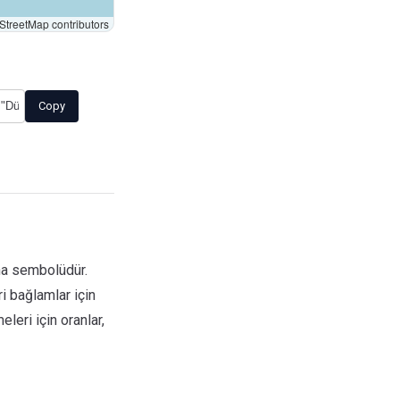
treetMap contributors
Copy
ana sembolüdür.
i bağlamlar için
eleri için oranlar,