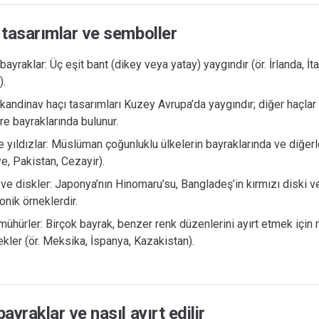
 tasarımlar ve semboller
 bayraklar: Üç eşit bant (dikey veya yatay) yaygındır (ör. İrlanda, İt
.
skandinav haçı tasarımları Kuzey Avrupa’da yaygındır; diğer haçlar 
ere bayraklarında bulunur.
ve yıldızlar: Müslüman çoğunluklu ülkelerin bayraklarında ve diğer
ye, Pakistan, Cezayir).
ve diskler: Japonya’nın Hinomaru’su, Bangladeş’in kırmızı diski ve
onik örneklerdir.
ühürler: Birçok bayrak, benzer renk düzenlerini ayırt etmek için 
ler (ör. Meksika, İspanya, Kazakistan).
ayraklar ve nasıl ayırt edilir