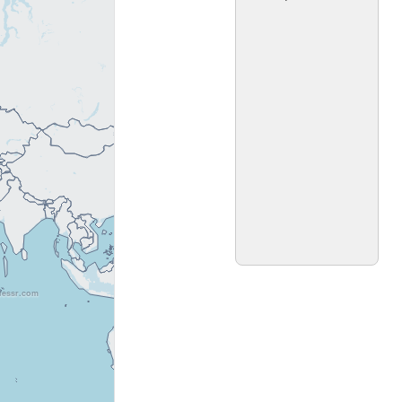
FreeGuessr.com
uessr.com