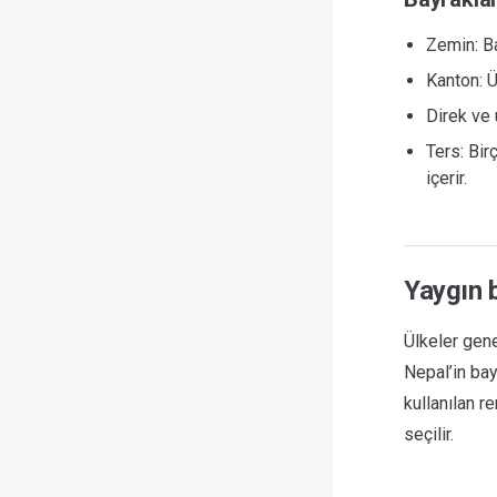
Zemin: Ba
Kanton: Ü
Direk ve 
Ters: Bir
içerir.
Yaygın b
Ülkeler gene
Nepal’in bay
kullanılan re
seçilir.