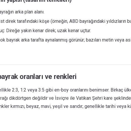
yrağın arka plan alanı.
st direk tarafındaki köşe (örneğin, ABD bayrağındaki yıldızların b
uç: Direğe yakın kenar direk; uzak kenar uçtur.
çok bayrak arka tarafta aynalanmış görünür; bazıları metin veya a
ayrak oranları ve renkleri
llikle 2:3, 1:2 veya 3:5 gibi en-boy oranlarını benimser. Birkaç ül
rağı dikdörtgen değildir ve İsviçre ile Vatikan Şehri kare şeklinded
nkler kırmızı, beyaz, mavi, yeşil ve sarıdır; genellikle tarihi veya 