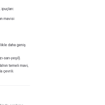
 ipuçları:
ın mavisi
likle daha geniş
ı‑sarı‑yeşil).
a’nın temeli mavi,
a çevrili.