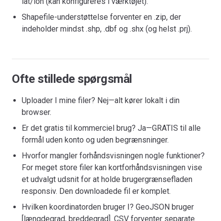
lat/lon (kan konfigureres i værktøjet).
Shapefile-understøttelse forventer en .zip, der
indeholder mindst .shp, .dbf og .shx (og helst .prj).
Ofte stillede spørgsmål
Uploader I mine filer? Nej—alt kører lokalt i din
browser.
Er det gratis til kommerciel brug? Ja—GRATIS til alle
formål uden konto og uden begrænsninger.
Hvorfor mangler forhåndsvisningen nogle funktioner?
For meget store filer kan kortforhåndsvisningen vise
et udvalgt udsnit for at holde brugergrænsefladen
responsiv. Den downloadede fil er komplet.
Hvilken koordinatorden bruger I? GeoJSON bruger
[længdegrad, breddegrad]. CSV forventer separate