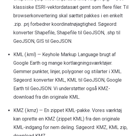
klassiske ESRI-vektordatasæt gemt som flere filer. Til
browserkonvertering skal sættet pakkes i en enkelt
.zip. .prj forbedrer koordinatnøjagtighed. Søgeord:
konverter Shapefile, Shapefile til GeoJSON, .shp til
GeoJSON, GIS til GeoJSON.
KML (.kml) — Keyhole Markup Language brugt af
Google Earth og mange kortlægningsværktøjer.
Gemmer punkter, linjer, polygoner og stilarter i XML.
Søgeord: konverter KML, KML til GeoJSON, Google
Earth til GeoJSON. Vi understøtter også KMZ-
download fra din originale KML.
KMZ (.kmz) — En zippet KML-pakke. Vores værktøj
kan oprette en KMZ (zippet KML) fra den originale
KML-indgang for nem deling. Søgeord: KMZ, KML zip,
download KMZ.