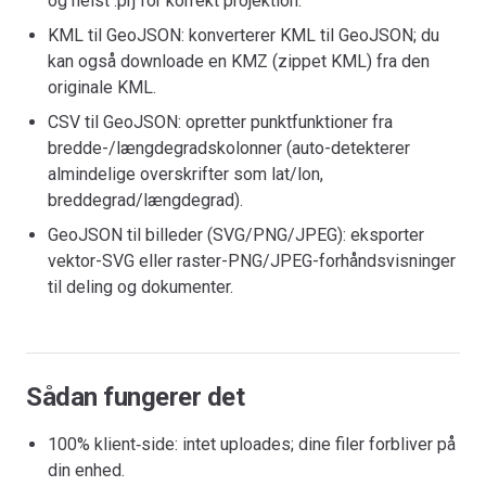
og helst .prj for korrekt projektion.
KML til GeoJSON: konverterer KML til GeoJSON; du
kan også downloade en KMZ (zippet KML) fra den
originale KML.
CSV til GeoJSON: opretter punktfunktioner fra
bredde-/længdegradskolonner (auto-detekterer
almindelige overskrifter som lat/lon,
breddegrad/længdegrad).
GeoJSON til billeder (SVG/PNG/JPEG): eksporter
vektor-SVG eller raster-PNG/JPEG-forhåndsvisninger
til deling og dokumenter.
Sådan fungerer det
100% klient‑side: intet uploades; dine filer forbliver på
din enhed.