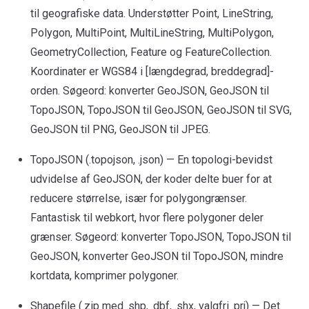
til geografiske data. Understøtter Point, LineString,
Polygon, MultiPoint, MultiLineString, MultiPolygon,
GeometryCollection, Feature og FeatureCollection.
Koordinater er WGS84 i [længdegrad, breddegrad]-
orden. Søgeord: konverter GeoJSON, GeoJSON til
TopoJSON, TopoJSON til GeoJSON, GeoJSON til SVG,
GeoJSON til PNG, GeoJSON til JPEG.
TopoJSON (.topojson, .json) — En topologi-bevidst
udvidelse af GeoJSON, der koder delte buer for at
reducere størrelse, især for polygongrænser.
Fantastisk til webkort, hvor flere polygoner deler
grænser. Søgeord: konverter TopoJSON, TopoJSON til
GeoJSON, konverter GeoJSON til TopoJSON, mindre
kortdata, komprimer polygoner.
Shapefile (.zip med .shp, .dbf, .shx, valgfri .prj) — Det