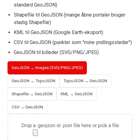
standard GeoJSON)
Shapefile til GeoJSON (mange åbne portaler bruger
stadig Shapefile)
KML til GeoJSON (Google Earth-eksport)
CSV til GeoJSON (punkter som "mine yndlingssteder")
GeoJSON til billeder (SVG/PNG/JPEG)
GeoJSON → Images (SVG/PNG/JPEG)
GeoJSON → TopoJSON
TopoJSON → GeoJSON
Shapefile → GeoJSON
KML → GeoJSON
CSV → GeoJSON
Drop a .geojson or .json file here or pick a file