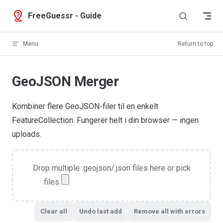
Skip to content
FreeGuessr - Guide
Menu
Return to top
GeoJSON Merger
Kombiner flere GeoJSON-filer til en enkelt
FeatureCollection. Fungerer helt i din browser — ingen
uploads.
Drop multiple .geojson/.json files here or pick
files
Clear all
Undo last add
Remove all with errors