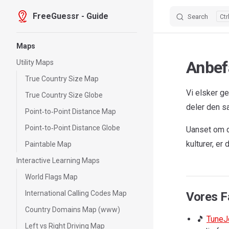
FreeGuessr - Guide
Search
Skip to content
Sidebar Navigation
Maps
Anbef
Utility Maps
True Country Size Map
Vi elsker g
True Country Size Globe
deler den s
Point‑to‑Point Distance Map
Point‑to‑Point Distance Globe
Uanset om du
kulturer, er
Paintable Map
Interactive Learning Maps
World Flags Map
International Calling Codes Map
Vores F
Country Domains Map (www)
🎵
TuneJ
Left vs Right Driving Map