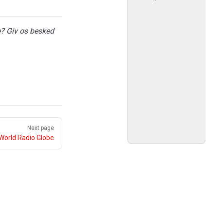
e? Giv os besked
Next page
World Radio Globe