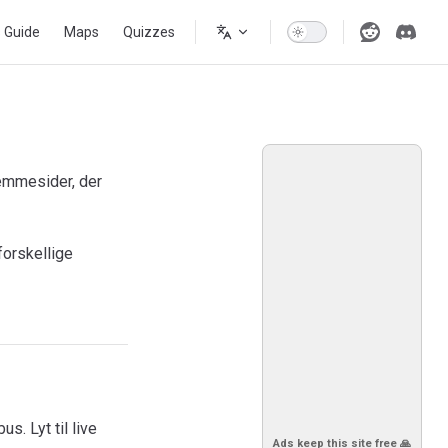
s Guide
Maps
Quizzes
jemmesider, der
forskellige
s. Lyt til live
Ads keep this site free 🙏