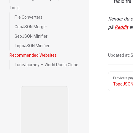
radio fra
Tools
File Converters
Kender du e
GeoJSON Merger
på
Reddit
el
GeoJSON Minifier
TopoJSON Minifier
Recommended Websites
Updated at:
S
TuneJourney — World Radio Globe
Pager
Previous pa
TopoJSON 