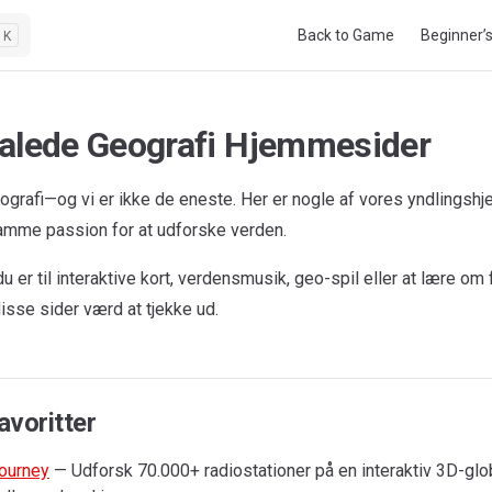
Main Navigation
Back to Game
Beginner’
K
alede Geografi Hjemmesider
eografi—og vi er ikke de eneste. Her er nogle af vores yndlingsh
amme passion for at udforske verden.
 er til interaktive kort, verdensmusik, geo-spil eller at lære om 
 disse sider værd at tjekke ud.
avoritter
ourney
— Udforsk 70.000+ radiostationer på en interaktiv 3D-globu