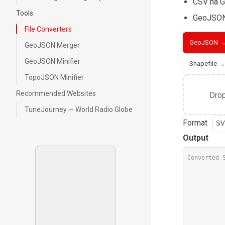
CSV na G
Tools
GeoJSON
File Converters
GeoJSON →
GeoJSON Merger
GeoJSON Minifier
Shapefile 
TopoJSON Minifier
Recommended Websites
Drop
TuneJourney — World Radio Globe
Format
Output