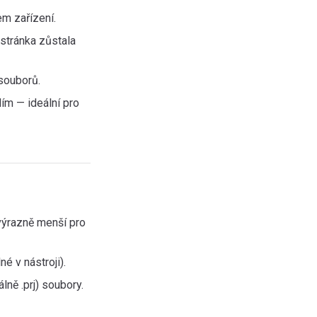
em zařízení.
stránka zůstala
souborů.
ím — ideální pro
ýrazně menší pro
é v nástroji).
lně .prj) soubory.