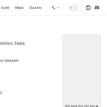
s Guide
Maps
Quizzes
hlížeči. Žádná
bez omezení
e)
Ads keep this site free 🙏