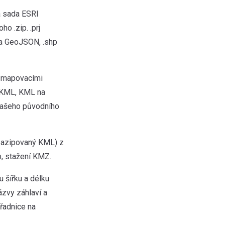
vá sada ESRI
o .zip. .prj
 na GeoJSON, .shp
a mapovacími
od KML, KML na
vašeho původního
zazipovaný KML) z
, stažení KMZ.
 šířku a délku
ázvy záhlaví a
řadnice na