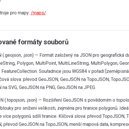
é
stroje pro mapy:
/maps/
vané formáty souborů
(.geojson, .json) — Formát založený na JSON pro geografická d
neString, Polygon, MultiPoint, MultiLineString, MultiPolygon, Geo
a FeatureCollection. Souřadnice jsou WGS84 v pořadí [zeměpisn
Klíčová slova: převod GeoJSON, GeoJSON na TopoJSON, TopoJ
 na SVG, GeoJSON na PNG, GeoJSON na JPEG.
 (.topojson, .json) — Rozšíření GeoJSON s povědomím o topolog
blouky pro snížení velikosti, zejména pro hranice polygonů. Ide
e více polygonů sdílí hranice. Klíčová slova: převod TopoJSON,
 převod GeoJSON na TopoJSON, menší mapová data, komprese