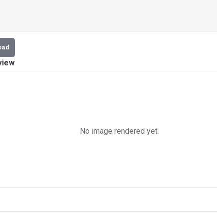
oad
view
No image rendered yet.