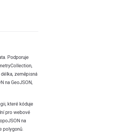
ata. Podporuje
metryCollection,
á délka, zeměpisná
SON na GeoJSON,
ii, které kóduje
ální pro webové
 TopoJSON na
 polygonů.