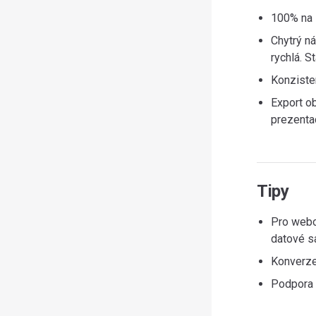
100% na s
Chytrý n
rychlá. 
Konziste
Export o
prezenta
Tipy
Pro webo
datové s
Konverze 
Podpora S