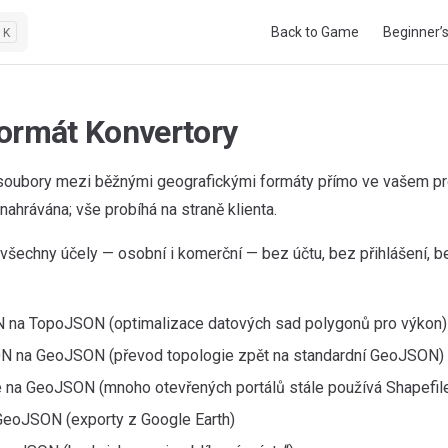
Main Navigation
Back to Game
Beginner’
K
ormát Konvertory
soubory mezi běžnými geografickými formáty přímo ve vašem pro
nahrávána; vše probíhá na straně klienta.
všechny účely — osobní i komerční — bez účtu, bez přihlášení, 
na TopoJSON (optimalizace datových sad polygonů pro výkon)
 na GeoJSON (převod topologie zpět na standardní GeoJSON)
e na GeoJSON (mnoho otevřených portálů stále používá Shapefil
eoJSON (exporty z Google Earth)