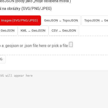
eoJSON (body jako „moje oblíbená místa“)
 na obrázky (SVG/PNG/JPEG)
 Images (SVG/PNG/JPEG)
GeoJSON → TopoJSON
TopoJSON → G
→ GeoJSON
KML → GeoJSON
CSV → GeoJSON
 a .geojson or .json file here or pick a file