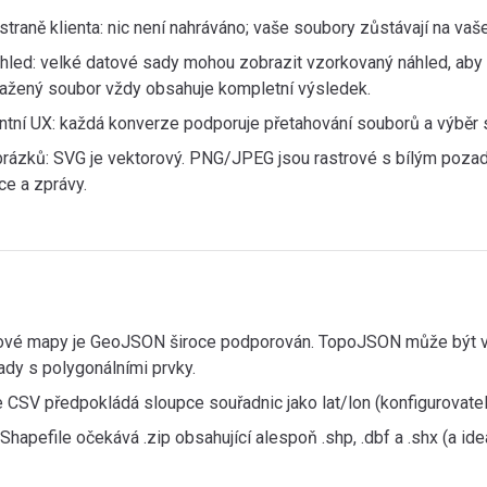
traně klienta: nic není nahráváno; vaše soubory zůstávají na vaš
áhled: velké datové sady mohou zobrazit vzorkovaný náhled, aby 
Stažený soubor vždy obsahuje kompletní výsledek.
ntní UX: každá konverze podporuje přetahování souborů a výběr 
brázků: SVG je vektorový. PNG/JPEG jsou rastrové s bílým pozad
ce a zprávy.
vé mapy je GeoJSON široce podporován. TopoJSON může být v
ady s polygonálními prvky.
CSV předpokládá sloupce souřadnic jako lat/lon (konfigurovateln
hapefile očekává .zip obsahující alespoň .shp, .dbf a .shx (a ideá