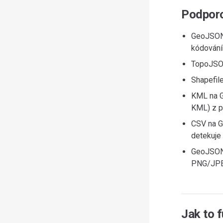
Podpor
GeoJSON 
kódování
TopoJSON
Shapefile
KML na G
KML) z p
CSV na G
detekuje 
GeoJSON 
PNG/JPEG
Jak to 