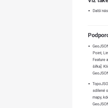
Viz tak
Další ná
Podporo
GeoJSON 
Point, Li
Feature 
šířka]. 
GeoJSON
TopoJSON
sdílené o
mapy, kd
GeoJSON,