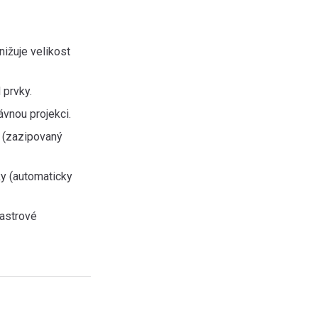
ižuje velikost
prvky.
rávnou projekci.
 (zazipovaný
y (automaticky
astrové