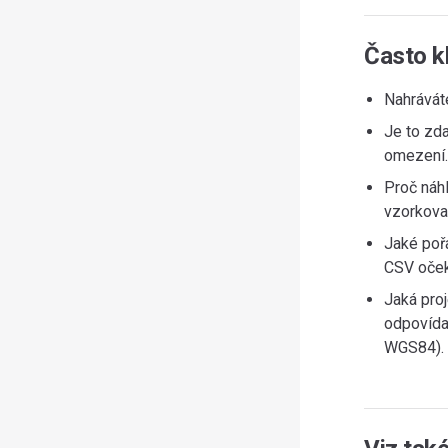
Často k
Nahrávát
Je to zd
omezení.
Proč náh
vzorkova
Jaké poř
CSV oček
Jaká pro
odpovídaj
WGS84).