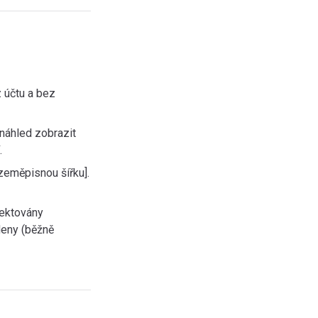
 účtu a bez
náhled zobrazit
.
eměpisnou šířku].
jektovány
deny (běžně