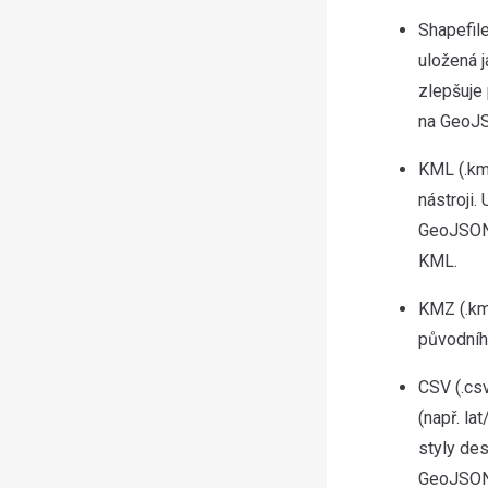
Shapefile
uložená j
zlepšuje
na GeoJ
KML (.km
nástroji.
GeoJSON,
KML.
KMZ (.km
původníh
CSV (.cs
(např. la
styly de
GeoJSON