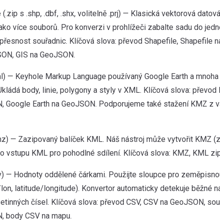
 (.zip s .shp, .dbf, .shx, volitelně .prj) — Klasická vektorová dato
ako více souborů. Pro konverzi v prohlížeči zabalte sadu do jednoh
 přesnost souřadnic. Klíčová slova: převod Shapefile, Shapefile
SON, GIS na GeoJSON.
l) — Keyhole Markup Language používaný Google Earth a mnoh
 Ukládá body, linie, polygony a styly v XML. Klíčová slova: přev
 Google Earth na GeoJSON. Podporujeme také stažení KMZ z 
z) — Zazipovaný balíček KML. Náš nástroj může vytvořit KMZ (
o vstupu KML pro pohodlné sdílení. Klíčová slova: KMZ, KML zip
v) — Hodnoty oddělené čárkami. Použijte sloupce pro zeměpisnou
t/lon, latitude/longitude). Konvertor automaticky detekuje běžné n
setinných čísel. Klíčová slova: převod CSV, CSV na GeoJSON, sou
, body CSV na mapu.