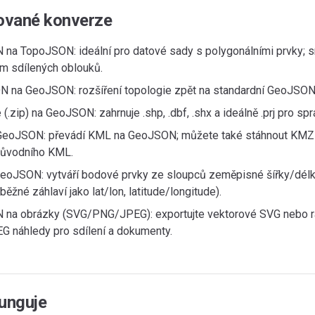
ované konverze
na TopoJSON: ideální pro datové sady s polygonálními prvky; sn
m sdílených oblouků.
 na GeoJSON: rozšíření topologie zpět na standardní GeoJSON 
 (.zip) na GeoJSON: zahrnuje .shp, .dbf, .shx a ideálně .prj pro sp
eoJSON: převádí KML na GeoJSON; můžete také stáhnout KMZ
ůvodního KML.
eoJSON: vytváří bodové prvky ze sloupců zeměpisné šířky/délk
běžné záhlaví jako lat/lon, latitude/longitude).
na obrázky (SVG/PNG/JPEG): exportujte vektorové SVG nebo r
 náhledy pro sdílení a dokumenty.
funguje