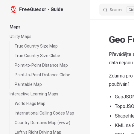
FreeGuessr - Guide
Search
Skip to content
Sidebar Navigation
Maps
Geo F
Utility Maps
True Country Size Map
Převádějte 
True Country Size Globe
data nejsou 
Point‑to‑Point Distance Map
Point‑to‑Point Distance Globe
Zdarma pro 
používání.
Paintable Map
Interactive Learning Maps
GeoJSON 
World Flags Map
TopoJSON
International Calling Codes Map
Shapefil
Country Domains Map (www)
KML na G
Left vs Right Driving Map