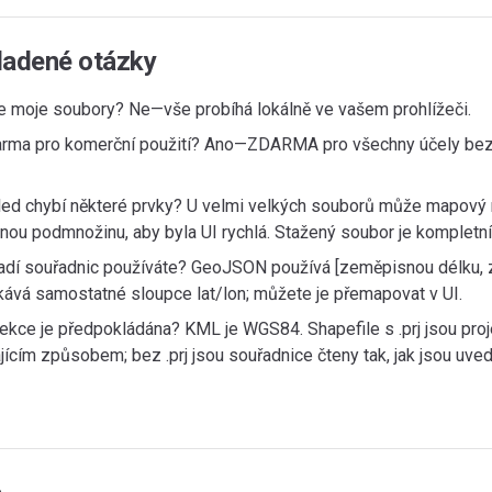
ladené otázky
e moje soubory? Ne—vše probíhá lokálně ve vašem prohlížeči.
arma pro komerční použití? Ano—ZDARMA pro všechny účely bez
led chybí některé prvky? U velmi velkých souborů může mapový 
nou podmnožinu, aby byla UI rychlá. Stažený soubor je kompletní
adí souřadnic používáte? GeoJSON používá [zeměpisnou délku, z
ává samostatné sloupce lat/lon; můžete je přemapovat v UI.
jekce je předpokládána? KML je WGS84. Shapefile s .prj jsou pro
ícím způsobem; bez .prj jsou souřadnice čteny tak, jak jsou uve