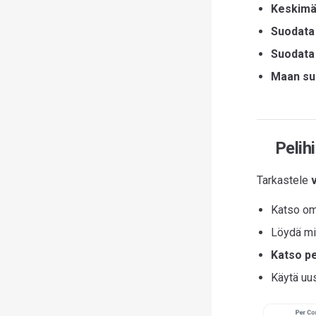
Keskimää
Suodata
Suodata
Maan su
Pelihi
Tarkastele
Katso omi
Löydä mie
Katso pe
Käytä uus