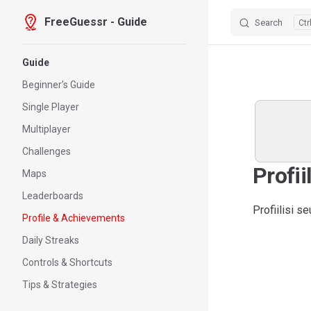
FreeGuessr - Guide
Search
Skip to content
Sidebar Navigation
Guide
Beginner’s Guide
Single Player
Multiplayer
Challenges
Profii
Maps
Leaderboards
Profiilisi s
Profile & Achievements
Daily Streaks
Controls & Shortcuts
Tips & Strategies