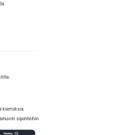
llä
lilla:
ä kierroksia
nuviin sijainteihin