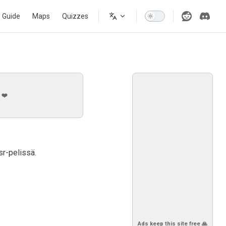
s Guide
Maps
Quizzes
 ❤️
sr-pelissä.
Ads keep this site free 🙏