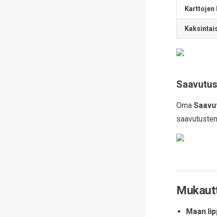
Karttojen 
Kaksintais
Saavutus
Oma
Saavu
saavutusten
Mukaut
Maan lip