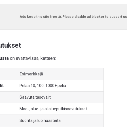
Ads keep this site free 🙏 Please disable ad blocker to support us
tukset
usta
on avattavissa, kattaen:
Esimerkkejä
lit
Pelaa 10, 100, 1000+ peliä
Saavuta tasovälit
Maa-, alue- ja alialueputkisaavutukset
Suorita ja luo haasteita