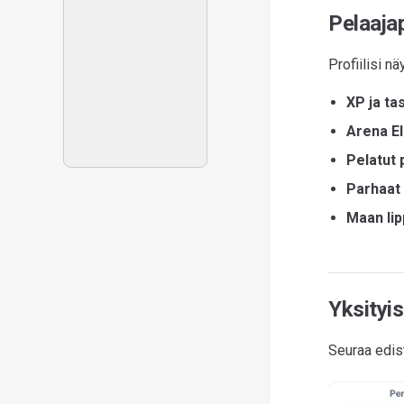
Pelaajap
Profiilisi nä
XP ja ta
Arena E
Pelatut p
Parhaat
Maan lip
Yksityis
Seuraa edis