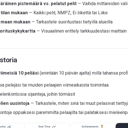
räinen pistemäärä vs. pelatut pelit
— Vaihda mittareiden väli
 tilan mukaan
— Kaikki pelit, NMPZ, Ei liikettä tai Liike
 maan mukaan
— Tarkastele suoritustasi tietyillä alueilla
orituskykykartta
— Visuaalinen erittely tarkkuudestasi maittain
storia
viimeisiä 10 peliäsi
(enintään 10 päivän ajalta) millä tahansa profii
a pelejäsi tai muiden pelaajien viimeaikaista toimintaa
lenkiintoisia sijainteja, joihin törmäsit
lien uusintoja
— Tarkastele, miten sinä tai muut pelasivat tiettyj
intoja oppiaksesi paremmilta pelaajilta tai palataksesi mieleenpai