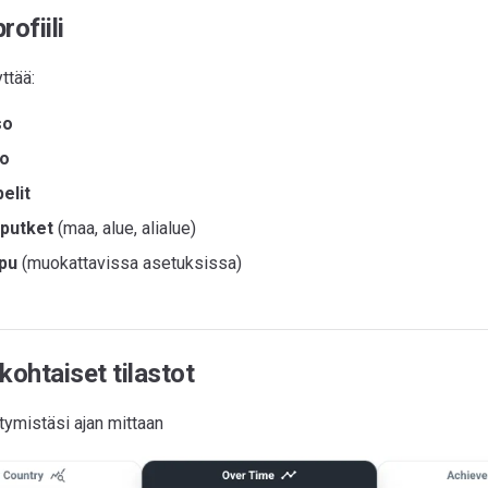
rofiili
yttää:
so
lo
elit
 putket
(maa, alue, alialue)
pu
(muokattavissa asetuksissa)
kohtaiset tilastot
tymistäsi ajan mittaan