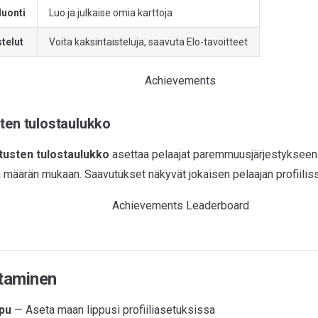
luonti
Luo ja julkaise omia karttoja
telut
Voita kaksintaisteluja, saavuta Elo-tavoitteet
ten tulostaulukko
tusten tulostaulukko
asettaa pelaajat paremmuusjärjestykseen
 määrän mukaan. Saavutukset näkyvät jokaisen pelaajan profiiliss
taminen
pu
— Aseta maan lippusi profiiliasetuksissa