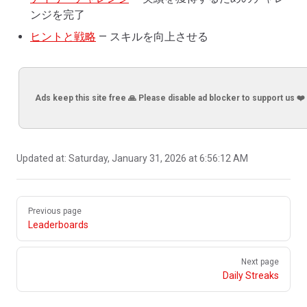
ンジを完了
ヒントと戦略
— スキルを向上させる
Ads keep this site free 🙏 Please disable ad blocker to support us ❤️
Updated at:
Saturday, January 31, 2026 at 6:56:12 AM
Pager
Previous page
Leaderboards
Next page
Daily Streaks