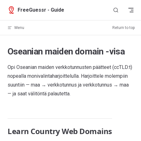
Skip to content
FreeGuessr - Guide
Menu
Return to top
Oseanian maiden domain -visa
Opi Oseanian maiden verkkotunnusten päätteet (ccTLD:t)
nopealla monivalintaharjoittelulla. Harjoittele molempiin
suuntiin — maa → verkkotunnus ja verkkotunnus → maa
— ja saat välitöntä palautetta.
Learn Country Web Domains