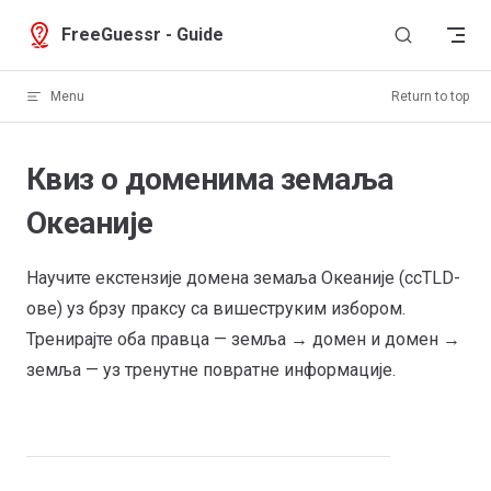
Skip to content
FreeGuessr - Guide
Menu
Return to top
Квиз о доменима земаља
Океаније
Научите екстензије домена земаља Океаније (ccTLD-
ове) уз брзу праксу са вишеструким избором.
Тренирајте оба правца — земља → домен и домен →
земља — уз тренутне повратне информације.