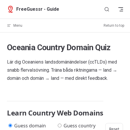
Skip to content
FreeGuessr - Guide
Menu
Return to top
Oceania Country Domain Quiz
Lär dig Oceaniens landsdomänändelser (ccTLDs) med
snabb flervalsövning. Träna båda riktningarna — land →
domän och domän → land — med direkt feedback.
Learn Country Web Domains
Guess domain
Guess country
Reset