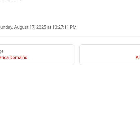
unday, August 17, 2025 at 10:27:11 PM
ge
rica Domains
An