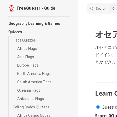
FreeGuessr - Guide
Search
Skip to content
Sidebar Navigation
Geography Learning & Games
オセ
Quizzes
Flags Quizzes
オセアニア
Africa Flags
ドメイン、
Asia Flags
とができま
Europe Flags
North America Flags
South America Flags
Oceania Flags
Learn 
Antarctica Flags
Guess d
Calling Codes Quizzes
Score: 0
Qu
Africa Calling Codes