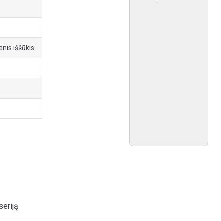
enis iššūkis
seriją