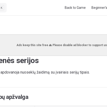
Main Navigation
Back to Game
Beginner’
K
Ads keep this site free 🙏 Please disable ad blocker to support us
enės serijos
pdovanoja nuoseklų žaidimą su įvairiais serijų tipais.
ipų apžvalga