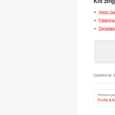
Kiti žin
Vieno ža
Patarimai
Žemėlapi
Updated at:
S
Pager
Previous pa
Profile &