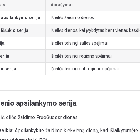
pas
Aprašymas
 apsilankymo serija
Iš eilės žaidimo dienos
iššūkio serija
Iš eilės dienos, kai įvykdytas bent vienas kasdi
ija
Iš eilės teisingi šalies spėjimai
erija
Iš eilės teisingi regiono spėjimai
o serija
Iš eilės teisingi subregiono spėjimai
enio apsilankymo serija
 iš eilės žaidimo FreeGuessr dienas.
veikia
: Apsilankykite žaidime kiekvieną dieną, kad išlaikytumėte 