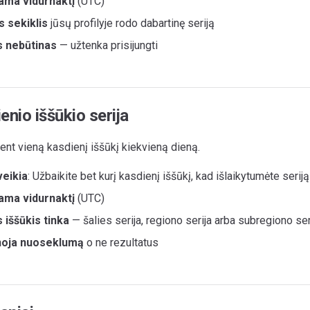
ama vidurnaktį
(UTC)
s sekiklis
jūsų profilyje rodo dabartinę seriją
s nebūtinas
— užtenka prisijungti
nio iššūkio serija
ent vieną kasdienį iššūkį kiekvieną dieną.
veikia
: Užbaikite bet kurį kasdienį iššūkį, kad išlaikytumėte seriją
ama vidurnaktį
(UTC)
s iššūkis tinka
— šalies serija, regiono serija arba subregiono ser
oja nuoseklumą
o ne rezultatus