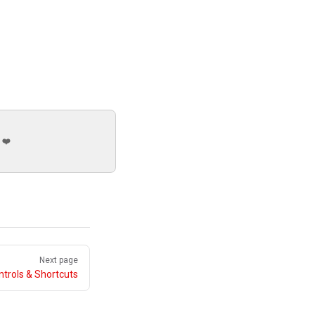
 ❤️
Next page
ntrols & Shortcuts