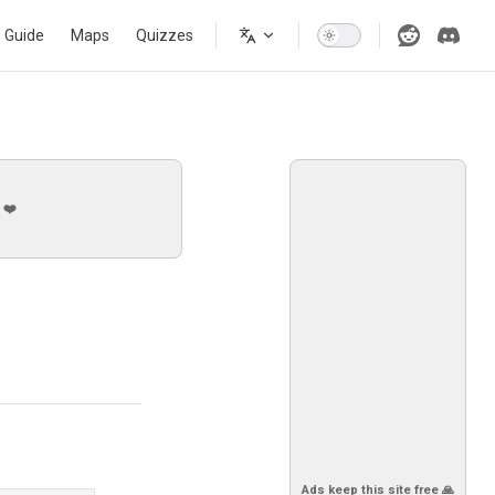
s Guide
Maps
Quizzes
 ❤️
Ads keep this site free 🙏