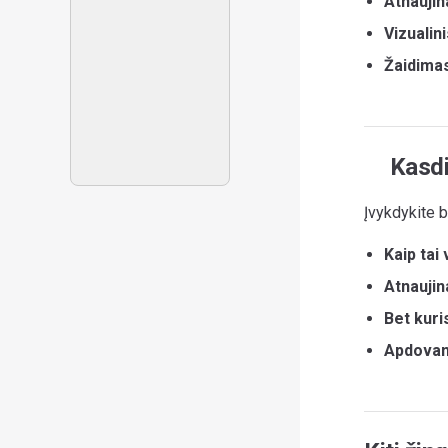
Atnaujin
Vizualini
Žaidima
Kasdie
Įvykdykite b
Kaip tai 
Atnaujin
Bet kuri
Apdovan