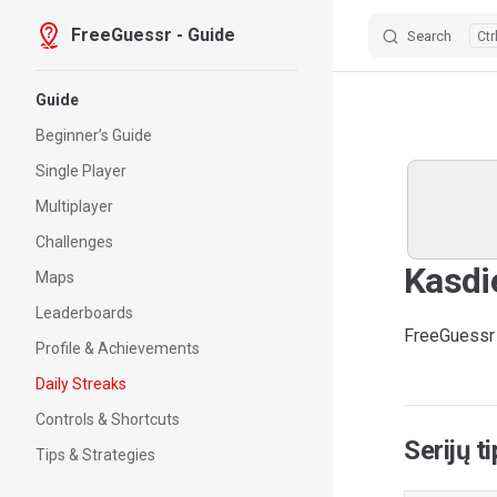
FreeGuessr - Guide
Search
Skip to content
Sidebar Navigation
Guide
Beginner’s Guide
Single Player
Multiplayer
Challenges
Kasdi
Maps
Leaderboards
FreeGuessr a
Profile & Achievements
Daily Streaks
Controls & Shortcuts
Serijų t
Tips & Strategies