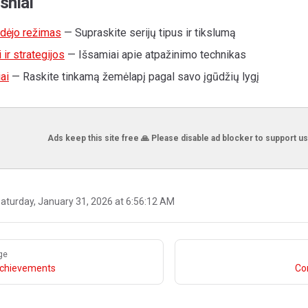
gsniai
idėjo režimas
— Supraskite serijų tipus ir tikslumą
 ir strategijos
— Išsamiai apie atpažinimo technikas
ai
— Raskite tinkamą žemėlapį pagal savo įgūdžių lygį
Ads keep this site free 🙏 Please disable ad blocker to support us
aturday, January 31, 2026 at 6:56:12 AM
ge
 Achievements
Co