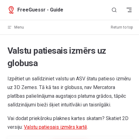
Skip to content
FreeGuessr - Guide
Menu
Return to top
Valstu patiesais izmērs uz
globusa
Izpētiet un salīdziniet valstu un ASV štatu patieso izmēru
uz 3D Zemes. Tā kā tas ir globuss, nav Mercatora
platības palielinājuma augstajos platuma grādos, tāpēc
salīdzinājumi bieži šķiet intuitīvāki un taisnīgāki.
Vai dodat priekšroku plaknes kartes skatam? Skatiet 2D
versiju:
Valstu patiesais izmērs kartē
.