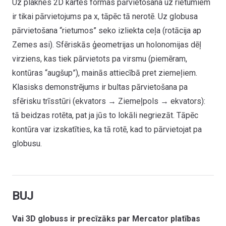
Uz plaknes 2D kartes formas pārvietošana uz rietumiem
ir tikai pārvietojums pa x, tāpēc tā nerotē. Uz globusa
pārvietošana “rietumos” seko izliekta ceļa (rotācija ap
Zemes asi). Sfēriskās ģeometrijas un holonomijas dēļ
virziens, kas tiek pārvietots pa virsmu (piemēram,
kontūras “augšup”), mainās attiecībā pret ziemeļiem.
Klasisks demonstrējums ir bultas pārvietošana pa
sfērisku trīsstūri (ekvators → Ziemeļpols → ekvators):
tā beidzas rotēta, pat ja jūs to lokāli negriezāt. Tāpēc
kontūra var izskatīties, ka tā rotē, kad to pārvietojat pa
globusu.
BUJ
Vai 3D globuss ir precīzāks par Mercator platības