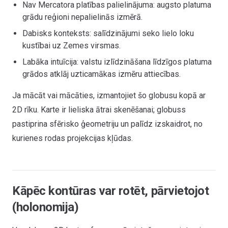
Nav Mercatora platības palielinājuma: augsto platuma
grādu reģioni nepalielinās izmērā.
Dabisks konteksts: salīdzinājumi seko lielo loku
kustībai uz Zemes virsmas.
Labāka intuīcija: valstu izlīdzināšana līdzīgos platuma
grādos atklāj uzticamākas izmēru attiecības.
Ja mācāt vai mācāties, izmantojiet šo globusu kopā ar
2D rīku. Karte ir lieliska ātrai skenēšanai; globuss
pastiprina sfērisko ģeometriju un palīdz izskaidrot, no
kurienes rodas projekcijas kļūdas.
Kāpēc kontūras var rotēt, pārvietojot
(holonomija)