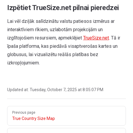
Izpētiet TrueSize.net pilnai pieredzei
Lai vēl dziļāk salīdzinātu valstu patiesos izmērus ar
interaktīviem rīkiem, uzlabotām projekcijām un
izglītojošiem resursiem, apmeklējiet
TrueSize.net
. Tā ir
īpaša platforma, kas piedāvā visaptverošas kartes un
globusus, lai vizualizētu reālās platības bez
izkropļojumiem.
Updated at:
Tuesday, October 7, 2025 at 8:05:07 PM
Pager
Previous page
True Country Size Map