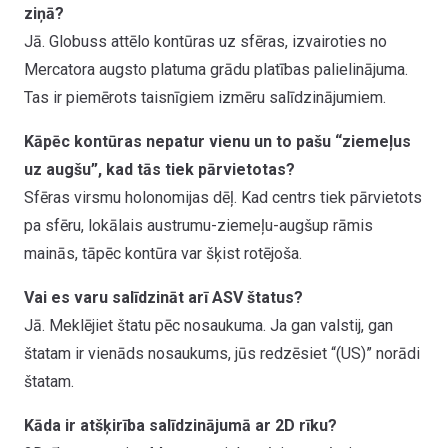
ziņā?
Jā. Globuss attēlo kontūras uz sfēras, izvairoties no
Mercatora augsto platuma grādu platības palielinājuma.
Tas ir piemērots taisnīgiem izmēru salīdzinājumiem.
Kāpēc kontūras nepatur vienu un to pašu “ziemeļus
uz augšu”, kad tās tiek pārvietotas?
Sfēras virsmu holonomijas dēļ. Kad centrs tiek pārvietots
pa sfēru, lokālais austrumu-ziemeļu-augšup rāmis
mainās, tāpēc kontūra var šķist rotējoša.
Vai es varu salīdzināt arī ASV štatus?
Jā. Meklējiet štatu pēc nosaukuma. Ja gan valstij, gan
štatam ir vienāds nosaukums, jūs redzēsiet “(US)” norādi
štatam.
Kāda ir atšķirība salīdzinājumā ar 2D rīku?