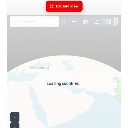
Expand view
R
Loading countries…
＋
−