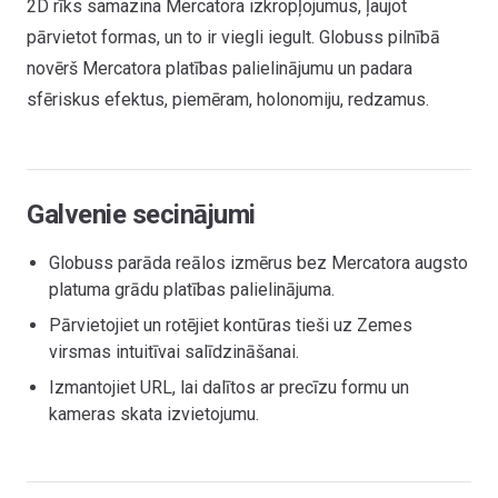
2D rīks samazina Mercatora izkropļojumus, ļaujot
pārvietot formas, un to ir viegli iegult. Globuss pilnībā
novērš Mercatora platības palielinājumu un padara
sfēriskus efektus, piemēram, holonomiju, redzamus.
Galvenie secinājumi
Globuss parāda reālos izmērus bez Mercatora augsto
platuma grādu platības palielinājuma.
Pārvietojiet un rotējiet kontūras tieši uz Zemes
virsmas intuitīvai salīdzināšanai.
Izmantojiet URL, lai dalītos ar precīzu formu un
kameras skata izvietojumu.