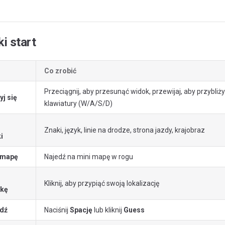
i start
Co zrobić
Przeciągnij, aby przesunąć widok, przewijaj, aby przybliżyć
yj się
klawiatury (W/A/S/D)
Znaki, język, linie na drodze, strona jazdy, krajobraz
i
 mapę
Najedź na mini mapę w rogu
Kliknij, aby przypiąć swoją lokalizację
kę
rdź
Naciśnij
Spację
lub kliknij
Guess