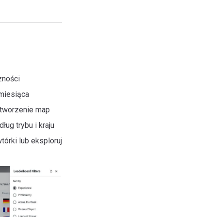
zności
 miesiąca
i tworzenie map
ług trybu i kraju
tórki lub eksploruj