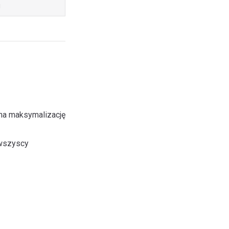
i
 na maksymalizację
 wszyscy