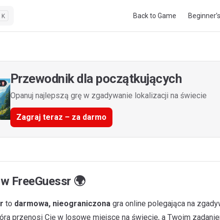
Main Navigation
Back to Game
Beginner’
K
Przewodnik dla początkujących
Opanuj najlepszą grę w zgadywanie lokalizacji na świecie
Zagraj teraz – za darmo
 w
FreeGuessr
🌍
r
to
darmowa, nieograniczona
gra online polegająca na zgadyw
tóra przenosi Cię w losowe miejsce na świecie, a Twoim zadanie