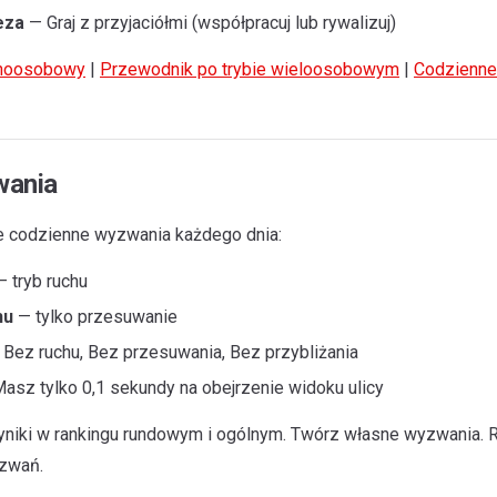
eza
— Graj z przyjaciółmi (współpracuj lub rywalizuj)
dnoosobowy
|
Przewodnik po trybie wieloosobowym
|
Codzienne 
ania
e codzienne wyzwania każdego dnia:
 tryb ruchu
hu
— tylko przesuwanie
Bez ruchu, Bez przesuwania, Bez przybliżania
asz tylko 0,1 sekundy na obejrzenie widoku ulicy
niki w rankingu rundowym i ogólnym. Twórz własne wyzwania. R
yzwań.