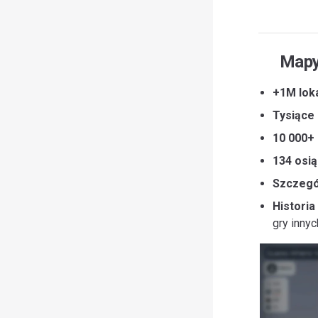
Mapy,
+1M loka
Tysiące
10 000+
134 osią
Szczegó
Historia
gry inny