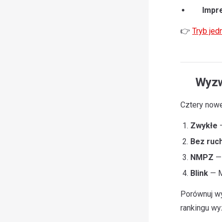
Impr
👉
Tryb je
Wyzw
Cztery now
Zwykłe
—
Bez ruc
NMPZ
— 
Blink
— M
Porównuj wy
rankingu w