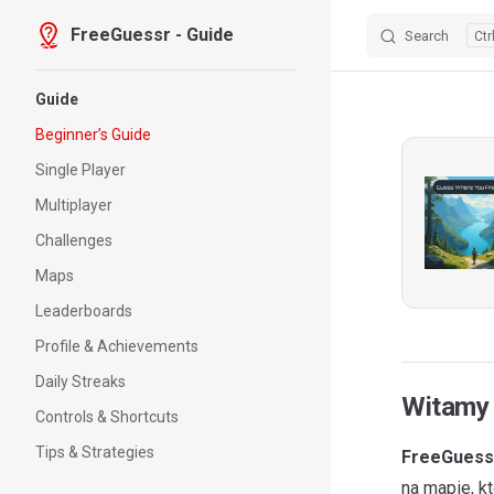
FreeGuessr - Guide
Search
Skip to content
Sidebar Navigation
Guide
Beginner’s Guide
Single Player
Multiplayer
Challenges
Maps
Leaderboards
Profile & Achievements
Daily Streaks
Witamy
Controls & Shortcuts
Tips & Strategies
FreeGuess
na mapie, k