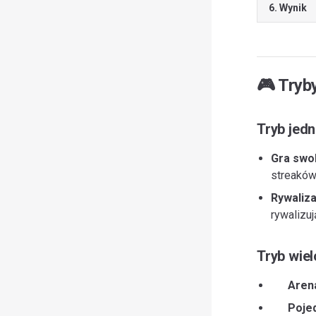
6. Wynik
🎮 Tryb
Tryb jed
Gra swo
streaków
Rywaliza
rywalizu
Tryb wie
Aren
Poje