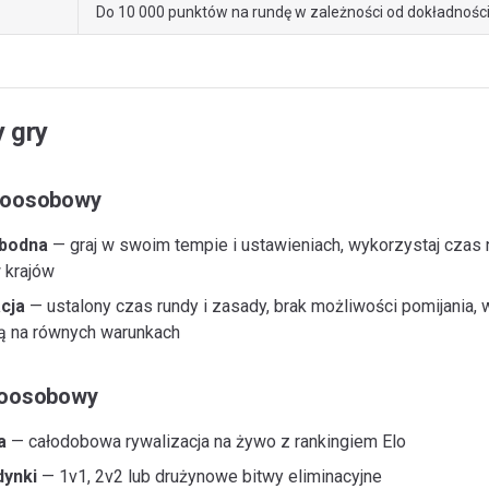
Do 10 000 punktów na rundę w zależności od dokładnośc
y gry
noosobowy
bodna
— graj w swoim tempie i ustawieniach, wykorzystaj czas
 krajów
cja
— ustalony czas rundy i zasady, brak możliwości pomijania,
ją na równych warunkach
loosobowy
a
— całodobowa rywalizacja na żywo z rankingiem Elo
dynki
— 1v1, 2v2 lub drużynowe bitwy eliminacyjne