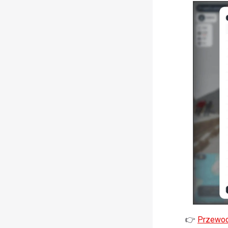
👉
Przewod