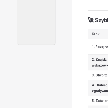
🚀 Szybk
Krok
1. Rozejrz
2. Znajdź
wskazówk
3. Otwórz
4. Umieść
zgadywan
5. Zatwie