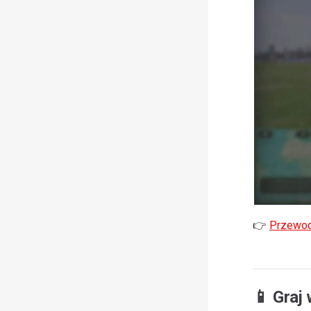
👉
Przewod
📱 Graj