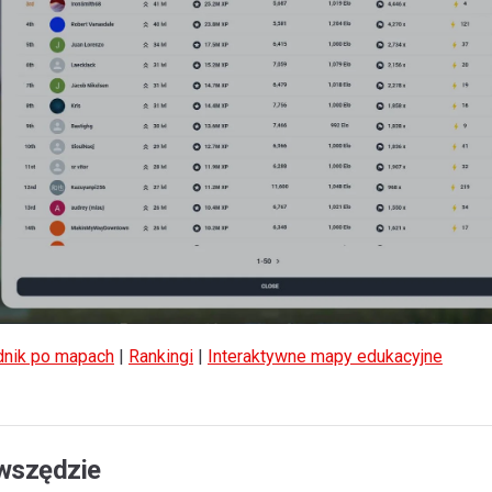
nik po mapach
|
Rankingi
|
Interaktywne mapy edukacyjne
 wszędzie