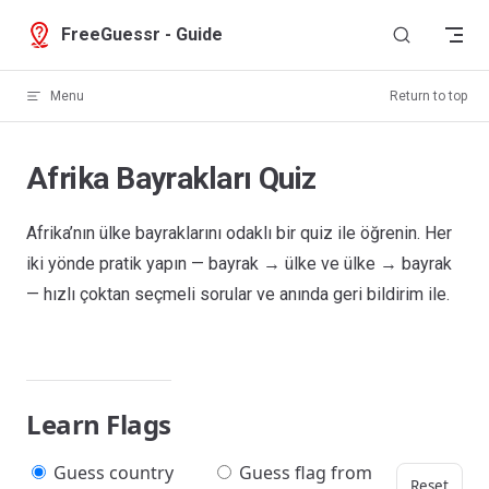
Skip to content
FreeGuessr - Guide
Menu
Return to top
Afrika Bayrakları Quiz
Afrika’nın ülke bayraklarını odaklı bir quiz ile öğrenin. Her
iki yönde pratik yapın — bayrak → ülke ve ülke → bayrak
— hızlı çoktan seçmeli sorular ve anında geri bildirim ile.
Learn Flags
Guess country
Guess flag from
Reset