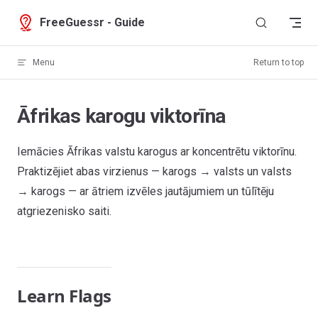
Skip to content
FreeGuessr - Guide
Menu
Return to top
Āfrikas karogu viktorīna
Iemācies Āfrikas valstu karogus ar koncentrētu viktorīnu.
Praktizējiet abas virzienus — karogs → valsts un valsts
→ karogs — ar ātriem izvēles jautājumiem un tūlītēju
atgriezenisko saiti.
Learn Flags