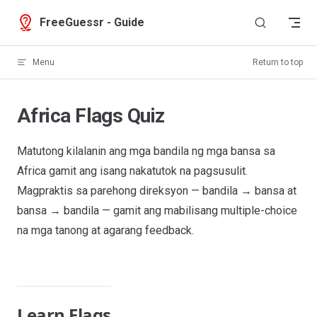
Skip to content
FreeGuessr - Guide
Menu
Return to top
Africa Flags Quiz
Matutong kilalanin ang mga bandila ng mga bansa sa
Africa gamit ang isang nakatutok na pagsusulit.
Magpraktis sa parehong direksyon — bandila → bansa at
bansa → bandila — gamit ang mabilisang multiple-choice
na mga tanong at agarang feedback.
Learn Flags