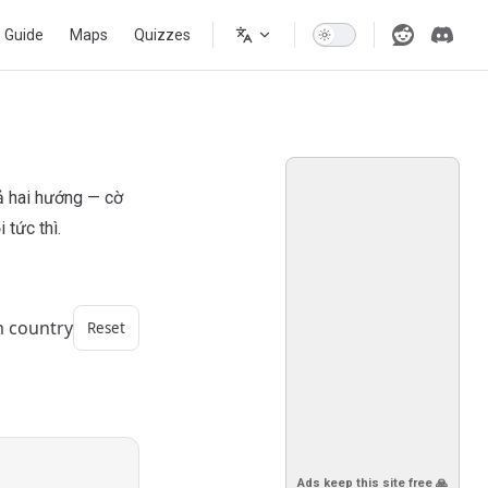
s Guide
Maps
Quizzes
cả hai hướng — cờ
tức thì.
m country
Reset
Ads keep this site free 🙏