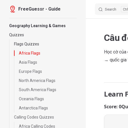
FreeGuessr - Guide
Search
Skip to content
Sidebar Navigation
Geography Learning & Games
Câu đ
Quizzes
Flags Quizzes
Học cờ của 
Africa Flags
→ quốc gia v
Asia Flags
Europe Flags
North America Flags
South America Flags
Learn 
Oceania Flags
Score: 0
Qu
Antarctica Flags
Calling Codes Quizzes
Africa Calling Codes