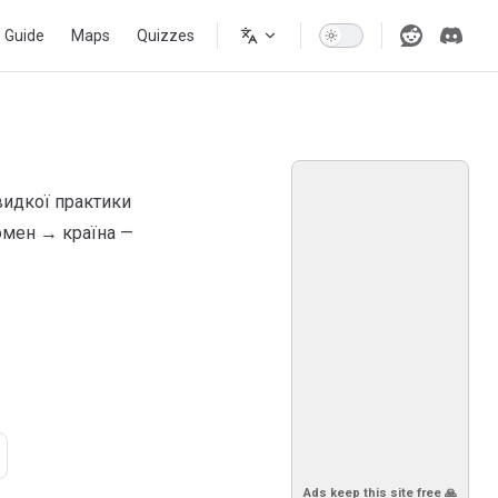
s Guide
Maps
Quizzes
видкої практики
омен → країна —
Ads keep this site free 🙏