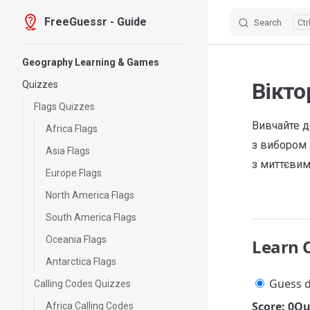
FreeGuessr - Guide
Search
Skip to content
Sidebar Navigation
Geography Learning & Games
Вікто
Quizzes
Flags Quizzes
Вивчайте д
Africa Flags
з вибором 
Asia Flags
з миттєвим
Europe Flags
North America Flags
South America Flags
Oceania Flags
Learn 
Antarctica Flags
Guess d
Calling Codes Quizzes
Score: 0
Qu
Africa Calling Codes