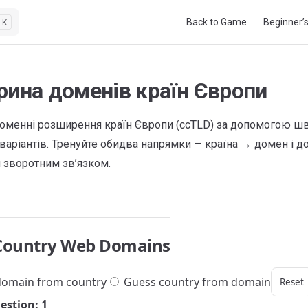
Main Navigation
Back to Game
Beginner’
K
рина доменів країн Європи
оменні розширення країн Європи (ccTLD) за допомогою ш
варіантів. Тренуйте обидва напрямки — країна → домен і д
 зворотним зв’язком.
Country Web Domains
omain from country
Guess country from domain
Reset
estion: 1