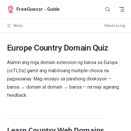
Skip to content
FreeGuessr - Guide
Menu
Return to top
Europe Country Domain Quiz
Alamin ang mga domain extension ng bansa sa Europa
(ccTLDs) gamit ang mabilisang multiple-choice na
pagsasanay. Mag-ensayo sa parehong direksyon —
bansa → domain at domain → bansa — na may agarang
feedback.
Learn Country Web Domains