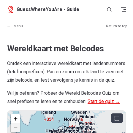
Skip to content
GuessWhereYouAre - Guide
Menu
Return to top
Wereldkaart met Belcodes
Ontdek een interactieve wereldkaart met landennummers
(telefoonprefixen). Pan en zoom om elk land te zien met
zijn belcode, en test vervolgens je kennis in de quiz.
Greenland
Wil je oefenen? Probeer de Wereld Belcodes Quiz om
+299
snel prefixen te leren en te onthouden:
Start de quiz →
Iceland
Sweden
Finland
Rus
+
+354
Norway
+46
Estonia
+358
+47
Latvia
−
Denmark
Lithuania
Isle Of Man
United Kingdom
+372
Belarus
Ireland