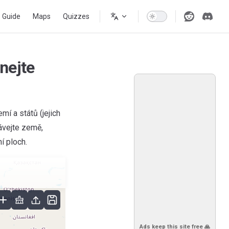
s Guide
Maps
Quizzes
nejte
í a států (jejich
ávejte země,
í ploch.
Ads keep this site free 🙏