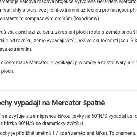
rcator je válcová mapová projekce vytvořená Gerardem Mercato
stní úhly a tvary, což ji činí extrémně užitečnou pro navigaci: p
 konstantním kompasovým směrům (loxodromy).
hlů však přichází za cenu: zkreslení ploch roste s zeměpisnou ší
ále od rovníku, země vypadají větší, než ve skutečnosti jsou. Bl
tává extrémním.
čeno: mapa Mercator je vynikající pro směry a místní tvary, ale 
 ploch.
ochy vypadají na Mercator špatně
 se zvyšuje s zeměpisnou šířkou: prvky na 60°N/S vypadají asi d
u; blízko 80°N/S se dramaticky zvětšují.
lochy je přibližně úměrná 1 / cos²(zeměpisná šířka). To znamená