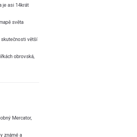
 je asi 14krát
 mapě světa
 skutečnosti větší
ířkách obrovská,
dobný Mercator,
ovy známé a