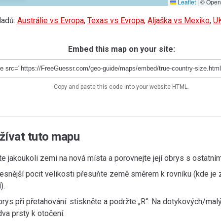
Leaflet
|
© OpenS
ladů:
Austrálie vs Evropa
,
Texas vs Evropa
,
Aljaška vs Mexiko
,
U
Embed this map on your site:
Copy and paste this code into your website HTML.
žívat tuto mapu
e jakoukoli zemi na nová místa a porovnejte její obrys s ostatním
esnější pocit velikosti přesuňte země směrem k rovníku (kde je 
).
brys při přetahování: stiskněte a podržte „R“. Na dotykových/ma
dva prsty k otočení.