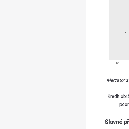
Mercator zv
Kredit obr
podr
Slavné př