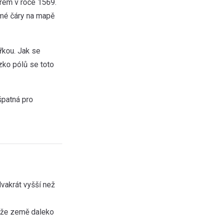
rem v roce 1569.
římé čáry na mapě
řkou. Jak se
ízko pólů se toto
špatná pro
vakrát vyšší než
, že země daleko