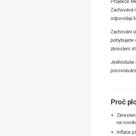
Projekce Me
Zachovává mí
odpovídají
Zachování ú
pohybujete d
zkreslení s
Jednoduše ře
porovnávání
Proč pl
Zkreslení
na rovník
Inflace p