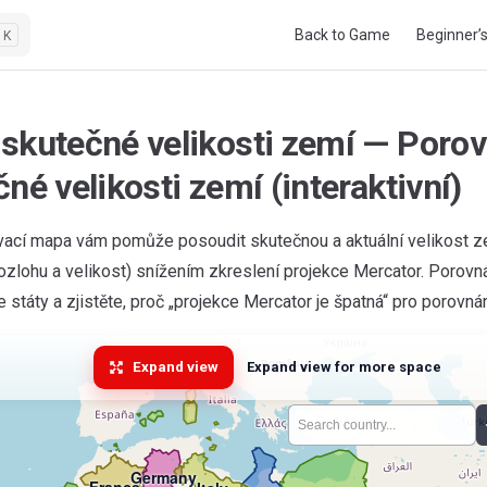
Main Navigation
Back to Game
Beginner’
K
skutečné velikosti zemí — Porov
né velikosti zemí (interaktivní)
vací mapa vám pomůže posoudit skutečnou a aktuální velikost zem
ozlohu a velikost) snížením zkreslení projekce Mercator. Porovn
 státy a zjistěte, proč „projekce Mercator je špatná“ pro porovnán
Expand view
Expand view for more space
Germany
France