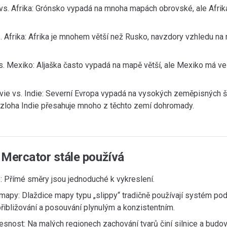
vs. Afrika: Grónsko vypadá na mnoha mapách obrovské, ale Afrika
. Afrika: Afrika je mnohem větší než Rusko, navzdory vzhledu na
.
s. Mexiko: Aljaška často vypadá na mapě větší, ale Mexiko má ve
vie vs. Indie: Severní Evropa vypadá na vysokých zeměpisných š
ozloha Indie přesahuje mnoho z těchto zemí dohromady.
 Mercator stále používá
: Přímé směry jsou jednoduché k vykreslení.
apy: Dlaždice mapy typu „slippy“ tradičně používají systém po
přibližování a posouvání plynulým a konzistentním.
řesnost: Na malých regionech zachování tvarů činí silnice a bud