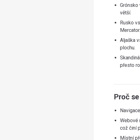
Grónsko 
větší.
Rusko vs
Mercator
Aljaška v
plochu.
Skandiná
přesto r
Proč se
Navigace
Webové m
což činí 
Místní p