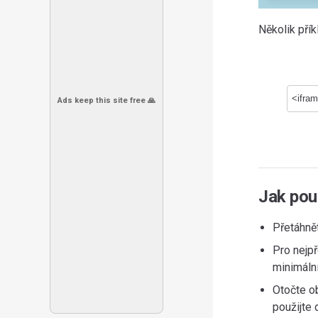
Několik přík
Ads keep this site free 🙏
Jak pou
Přetáhnět
Pro nejpř
minimální
Otočte o
použijte 