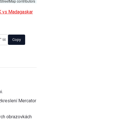
treetMap contributors
K vs Madagaskar
Copy
i.
zkreslení Mercator
lých obrazovkách