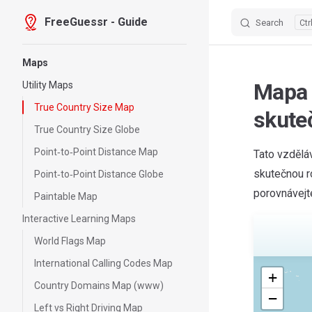
FreeGuessr - Guide
Search
Skip to content
Sidebar Navigation
Maps
Mapa 
Utility Maps
True Country Size Map
skuteč
True Country Size Globe
Point‑to‑Point Distance Map
Tato vzdělá
skutečnou r
Point‑to‑Point Distance Globe
porovnávejte
Paintable Map
Interactive Learning Maps
World Flags Map
International Calling Codes Map
FreeGuessr.com
+
Country Domains Map (www)
−
Left vs Right Driving Map