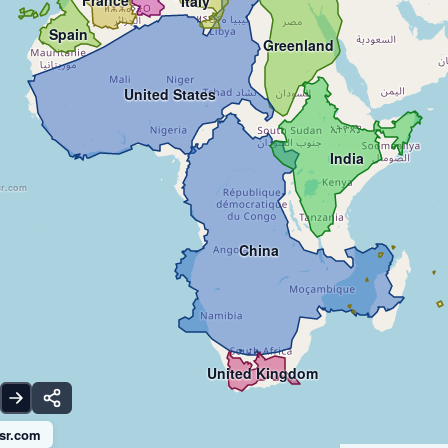
Italy
Spain
Greenland
United States
India
sr.com
China
United Kingdom
sr.com