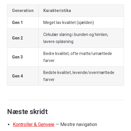
Generation
Karakteristika
Gen 1
Meget lav kvalitet (sjælden)
Cirkulær sløring i bunden og himlen,
Gen 2
lavere opløsning
Bedre kvalitet, ofte matte/umættede
Gen 3
farver
Bedste kvalitet, levende/overmættede
Gen 4
farver
Næste skridt
Kontroller & Genveje
— Mestre navigation