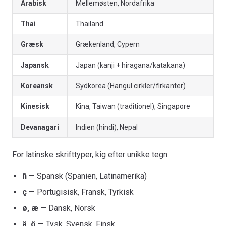
Arabisk
Mellemøsten, Nordafrika
Thai
Thailand
Græsk
Grækenland, Cypern
Japansk
Japan (kanji + hiragana/katakana)
Koreansk
Sydkorea (Hangul cirkler/firkanter)
Kinesisk
Kina, Taiwan (traditionel), Singapore
Devanagari
Indien (hindi), Nepal
For latinske skrifttyper, kig efter unikke tegn:
ñ
— Spansk (Spanien, Latinamerika)
ç
— Portugisisk, Fransk, Tyrkisk
ø, æ
— Dansk, Norsk
ä, ö
— Tysk, Svensk, Finsk