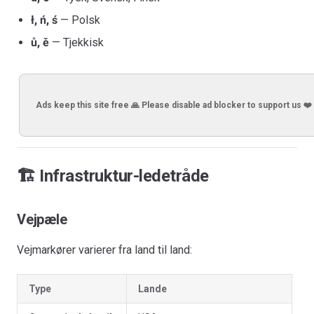
ł, ń, ś
— Polsk
ů, ě
— Tjekkisk
Ads keep this site free 🙏 Please disable ad blocker to support us ❤️
🏗️ Infrastruktur-ledetråde
Vejpæle
Vejmarkører varierer fra land til land:
Type
Lande