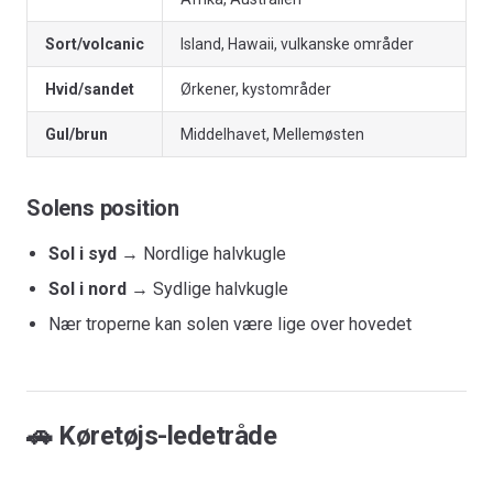
Sort/volcanic
Island, Hawaii, vulkanske områder
Hvid/sandet
Ørkener, kystområder
Gul/brun
Middelhavet, Mellemøsten
Solens position
Sol i syd
→ Nordlige halvkugle
Sol i nord
→ Sydlige halvkugle
Nær troperne kan solen være lige over hovedet
🚗 Køretøjs-ledetråde