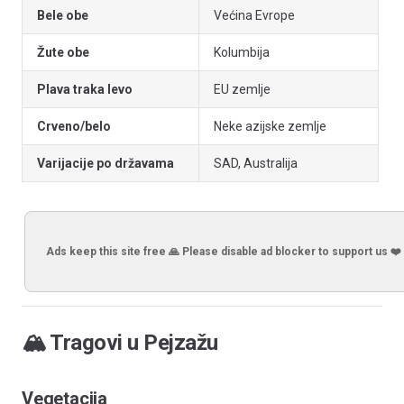
Bele obe
Većina Evrope
Žute obe
Kolumbija
Plava traka levo
EU zemlje
Crveno/belo
Neke azijske zemlje
Varijacije po državama
SAD, Australija
Ads keep this site free 🙏 Please disable ad blocker to support us ❤️
🏔️ Tragovi u Pejzažu
Vegetacija