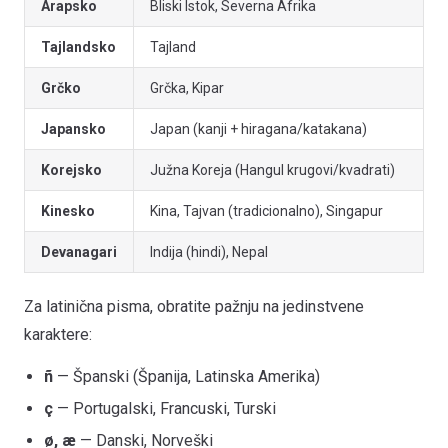
Arapsko
Bliski Istok, Severna Afrika
Tajlandsko
Tajland
Grčko
Grčka, Kipar
Japansko
Japan (kanji + hiragana/katakana)
Korejsko
Južna Koreja (Hangul krugovi/kvadrati)
Kinesko
Kina, Tajvan (tradicionalno), Singapur
Devanagari
Indija (hindi), Nepal
Za latinična pisma, obratite pažnju na jedinstvene
karaktere:
ñ
— Španski (Španija, Latinska Amerika)
ç
— Portugalski, Francuski, Turski
ø, æ
— Danski, Norveški