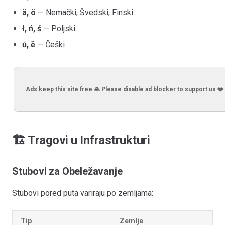
ä, ö
— Nemački, Švedski, Finski
ł, ń, ś
— Poljski
ů, ě
— Češki
Ads keep this site free 🙏 Please disable ad blocker to support us ❤️
🏗️ Tragovi u Infrastrukturi
Stubovi za Obeležavanje
Stubovi pored puta variraju po zemljama:
Tip
Zemlje