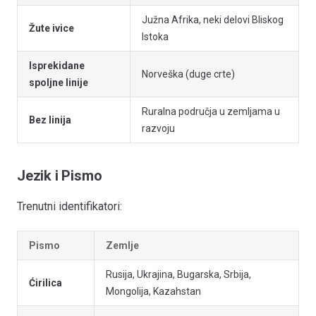
Južna Afrika, neki delovi Bliskog
Žute ivice
Istoka
Isprekidane
Norveška (duge crte)
spoljne linije
Ruralna područja u zemljama u
Bez linija
razvoju
Jezik i Pismo
Trenutni identifikatori:
Pismo
Zemlje
Rusija, Ukrajina, Bugarska, Srbija,
Ćirilica
Mongolija, Kazahstan