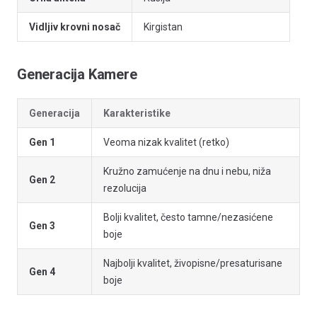
Vidljiv krovni nosač
Kirgistan
Generacija Kamere
Generacija
Karakteristike
Gen 1
Veoma nizak kvalitet (retko)
Kružno zamućenje na dnu i nebu, niža
Gen 2
rezolucija
Bolji kvalitet, često tamne/nezasićene
Gen 3
boje
Najbolji kvalitet, živopisne/presaturisane
Gen 4
boje