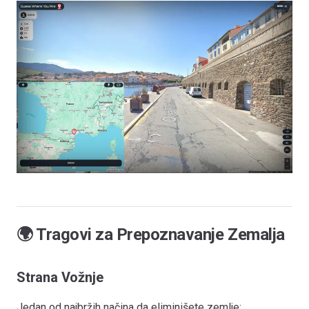
🌍 Tragovi za Prepoznavanje Zemalja
Strana Vožnje
Jedan od najbržih načina da eliminišete zemlje: