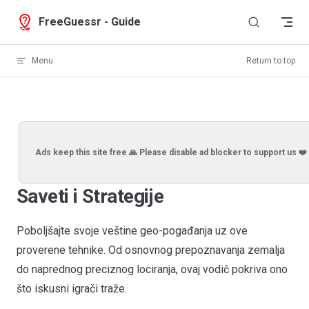
Skip to content
FreeGuessr - Guide
Menu
Return to top
Ads keep this site free 🙏 Please disable ad blocker to support us ❤️
Saveti i Strategije
Poboljšajte svoje veštine geo-pogađanja uz ove
proverene tehnike. Od osnovnog prepoznavanja zemalja
do naprednog preciznog lociranja, ovaj vodič pokriva ono
što iskusni igrači traže.