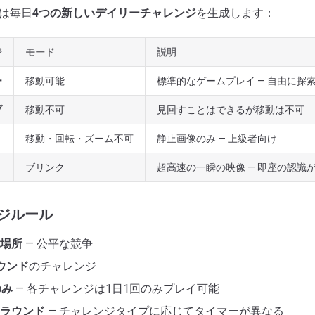
srは毎日
4つの新しいデイリーチャレンジ
を生成します：
ジ
モード
説明
ー
移動可能
標準的なゲームプレイ — 自由に探
ブ
移動不可
見回すことはできるが移動は不可
移動・回転・ズーム不可
静止画像のみ — 上級者向け
ブリンク
超高速の一瞬の映像 — 即座の認識
ジルール
場所
— 公平な競争
ウンド
のチャレンジ
のみ
— 各チャレンジは1日1回のみプレイ可能
ラウンド
— チャレンジタイプに応じてタイマーが異なる