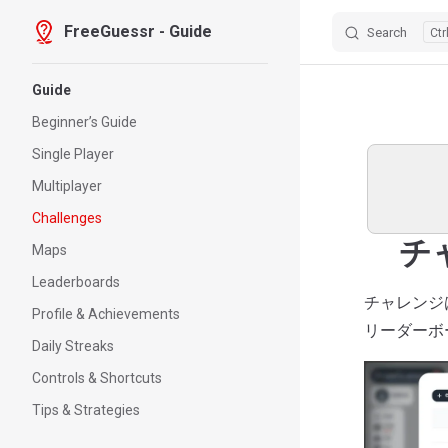
FreeGuessr - Guide
Search
Skip to content
Sidebar Navigation
Guide
Beginner’s Guide
Single Player
Multiplayer
Challenges
チ
Maps
Leaderboards
チャレンジ
Profile & Achievements
リーダーボ
Daily Streaks
Controls & Shortcuts
Tips & Strategies