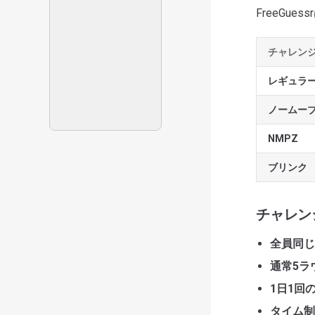
FreeGues
チャレン
レギュラ
ノームー
NMPZ
ブリンク
チャレン
全員同じ
通常5ラ
1日1回
タイム制