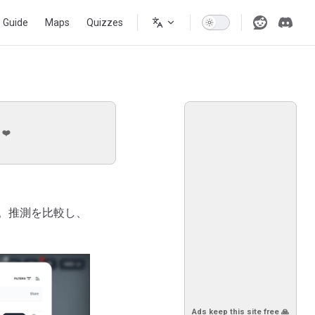
s Guide
Maps
Quizzes
 ❤️
。推測を比較し、
Ads keep this site free 🙏