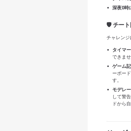
深夜0時
🛡️ チ
チャレンジ
タイマー
できませ
ゲーム記
ーボード
す。
モデレー
して警告
ドから自