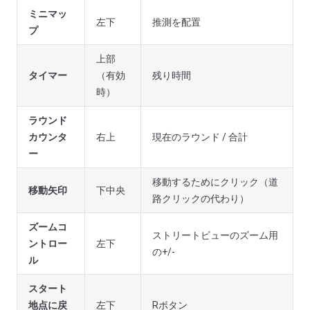
ミニマッ
左下
推測を配置
プ
上部
タイマー
（有効
残り時間
時）
ラウンド
カウンタ
右上
現在のラウンド / 合計
ー
移動するためにクリック（道
移動矢印
下中央
路クリックの代わり）
ズームコ
ストリートビューのズーム用
ントロー
左下
の+/-
ル
スタート
地点に戻
左下
Rボタン