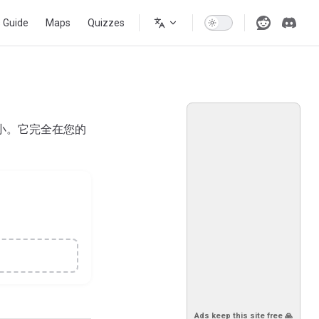
s Guide
Maps
Quizzes
大小。它完全在您的
Ads keep this site free 🙏