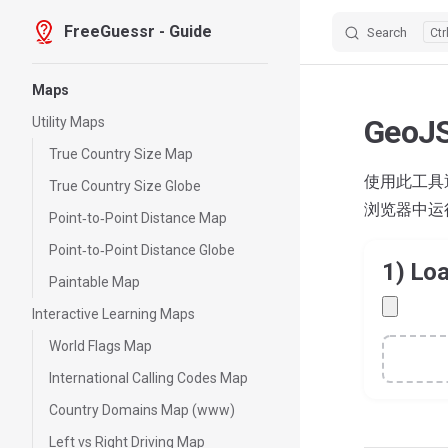
FreeGuessr - Guide
Search
Skip to content
Sidebar Navigation
Maps
Geo
Utility Maps
True Country Size Map
使用此工具
True Country Size Globe
浏览器中运
Point‑to‑Point Distance Map
Point‑to‑Point Distance Globe
1) Lo
Paintable Map
Interactive Learning Maps
World Flags Map
International Calling Codes Map
Country Domains Map (www)
Left vs Right Driving Map