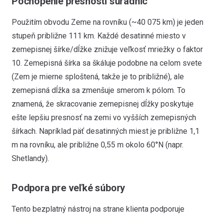
Pochopenie presnosti súradníc
Použitím obvodu Zeme na rovníku (~40 075 km) je jeden
stupeň približne 111 km. Každé desatinné miesto v
zemepisnej šírke/dĺžke znižuje veľkosť mriežky o faktor
10. Zemepisná šírka sa škáluje podobne na celom svete
(Zem je mierne sploštená, takže je to približné), ale
zemepisná dĺžka sa zmenšuje smerom k pólom. To
znamená, že skracovanie zemepisnej dĺžky poskytuje
ešte lepšiu presnosť na zemi vo vyšších zemepisných
šírkach. Napríklad päť desatinných miest je približne 1,1
m na rovníku, ale približne 0,55 m okolo 60°N (napr.
Shetlandy).
Podpora pre veľké súbory
Tento bezplatný nástroj na strane klienta podporuje