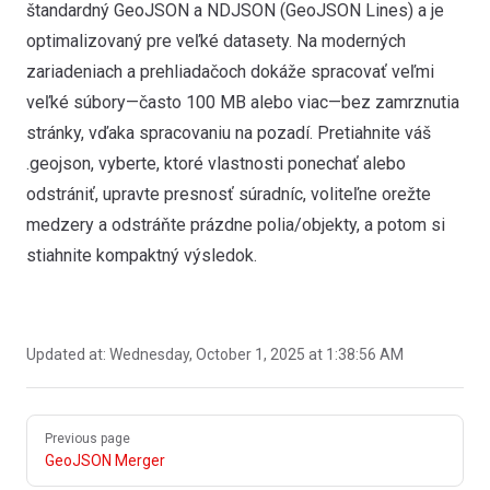
štandardný GeoJSON a NDJSON (GeoJSON Lines) a je
optimalizovaný pre veľké datasety. Na moderných
zariadeniach a prehliadačoch dokáže spracovať veľmi
veľké súbory—často 100 MB alebo viac—bez zamrznutia
stránky, vďaka spracovaniu na pozadí. Pretiahnite váš
.geojson, vyberte, ktoré vlastnosti ponechať alebo
odstrániť, upravte presnosť súradníc, voliteľne orežte
medzery a odstráňte prázdne polia/objekty, a potom si
stiahnite kompaktný výsledok.
Updated at:
Wednesday, October 1, 2025 at 1:38:56 AM
Pager
Previous page
GeoJSON Merger