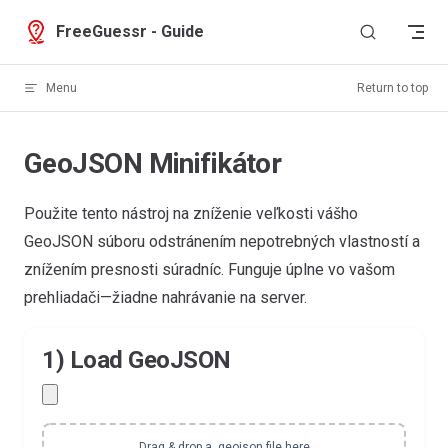
Skip to content
FreeGuessr - Guide
Menu
Return to top
GeoJSON Minifikátor
Použite tento nástroj na zníženie veľkosti vášho
GeoJSON súboru odstránením nepotrebných vlastností a
znížením presnosti súradníc. Funguje úplne vo vašom
prehliadači—žiadne nahrávanie na server.
1) Load GeoJSON
Drag & drop a .geojson file here