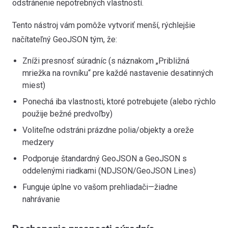
odstránenie nepotrebných vlastností.
Tento nástroj vám pomôže vytvoriť menší, rýchlejšie
načítateľný GeoJSON tým, že:
Zníži presnosť súradníc (s náznakom „Približná
mriežka na rovníku“ pre každé nastavenie desatinných
miest)
Ponechá iba vlastnosti, ktoré potrebujete (alebo rýchlo
použije bežné predvoľby)
Voliteľne odstráni prázdne polia/objekty a oreže
medzery
Podporuje štandardný GeoJSON a GeoJSON s
oddelenými riadkami (NDJSON/GeoJSON Lines)
Funguje úplne vo vašom prehliadači—žiadne
nahrávanie