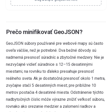
Prečo minifikovať GeoJSON?
GeoJSON súbory používané pre webové mapy sú často
oveľa väčšie, než je potrebné. Dva bežné dôvody sú
nadmerná presnosť súradníc a zbytočné medzery. Nie je
nezvyčajné vidieť súradnice s 12–15 desatinnými
miestami; na rovníku to ďaleko presahuje presnosť
reálneho sveta. Ak je dostatočná presnosť okolo 1 metra,
zvyčajne stačí 5 desatinných miest; pre približne 10
metrov postačia 4 desatinné miesta. Odstránenie týchto
nadbytočných číslic môže výrazne znížiť veľkosť súboru,
rovnako ako orezanie medzier a zalomení riadkov a