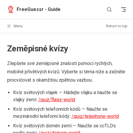
Skip to content
FreeGuessr - Guide
Menu
Return to top
Zeměpisné kvízy
Zlepšete své zeměpisné znalosti pomocí rychlých,
mobilně přívětivých kvízů. Vyberte si téma níže a začněte
procvičovat s okamžitou zpětnou vazbou.
Kvíz světových vlajek — Hádejte vlajku a naučte se
vlajky zemí:
/quiz/flags-world
Kvíz světových telefonních kódů — Naučte se
mezinárodní telefonní kódy:
/quiz/telephone-world
Kvíz světových domén zemí — Naučte se ccTLDs
podle zemí:
/quiz/domain-world