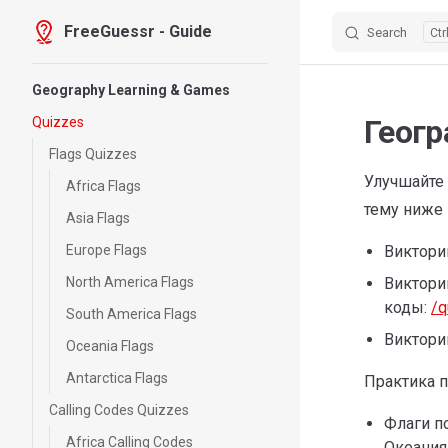
FreeGuessr - Guide
Search
Skip to content
Sidebar Navigation
Geography Learning & Games
Геог
Quizzes
Flags Quizzes
Улучшайте
Africa Flags
тему ниже 
Asia Flags
Europe Flags
Викторин
North America Flags
Виктори
коды:
/q
South America Flags
Виктори
Oceania Flags
Antarctica Flags
Практика п
Calling Codes Quizzes
Флаги п
Africa Calling Codes
Океания