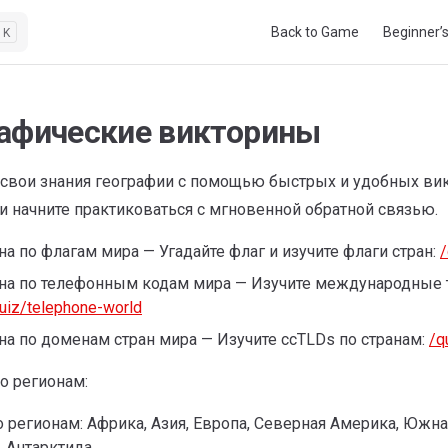
Main Navigation
Back to Game
Beginner’
K
рафические викторины
 свои знания географии с помощью быстрых и удобных ви
и начните практиковаться с мгновенной обратной связью.
а по флагам мира — Угадайте флаг и изучите флаги стран:
/
на по телефонным кодам мира — Изучите международные
uiz/telephone-world
на по доменам стран мира — Изучите ccTLDs по странам:
/q
о регионам:
о регионам: Африка, Азия, Европа, Северная Америка, Южна
, Антарктида