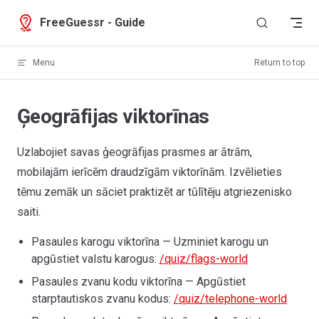
Skip to content
FreeGuessr - Guide
Menu
Return to top
Ģeogrāfijas viktorīnas
Uzlabojiet savas ģeogrāfijas prasmes ar ātrām,
mobilajām ierīcēm draudzīgām viktorīnām. Izvēlieties
tēmu zemāk un sāciet praktizēt ar tūlītēju atgriezenisko
saiti.
Pasaules karogu viktorīna — Uzminiet karogu un
apgūstiet valstu karogus:
/quiz/flags-world
Pasaules zvanu kodu viktorīna — Apgūstiet
starptautiskos zvanu kodus:
/quiz/telephone-world