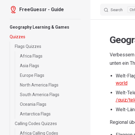
FreeGuessr - Guide
Search
Skip to content
Sidebar Navigation
Geography Learning & Games
Geogr
Quizzes
Flags Quizzes
Verbessern 
Africa Flags
unten ein T
Asia Flags
Europe Flags
Welt-Fla
world
North America Flags
Welt-Tel
South America Flags
/quiz/te
Oceania Flags
Welt-Län
Antarctica Flags
Regional üb
Calling Codes Quizzes
Africa Calling Codes
Flaggen n