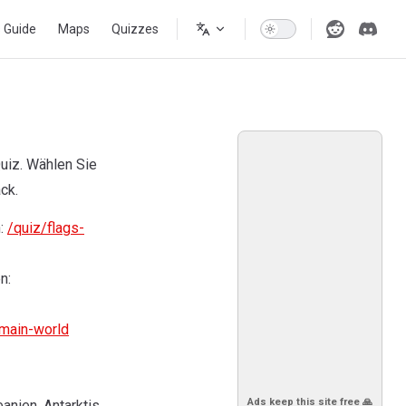
s Guide
Maps
Quizzes
uiz. Wählen Sie
ck.
n:
/quiz/flags-
n:
main-world
Ads keep this site free 🙏
anien, Antarktis