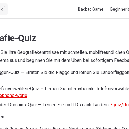
Main Navigation
Back to Game
Beginner’
K
afie-Quiz
Sie Ihre Geografiekenntnisse mit schnellen, mobilfreundlichen Q
hema aus und beginnen Sie mit dem Üben bei sofortigem Feedba
ggen-Quiz — Erraten Sie die Flagge und lernen Sie Länderflagge
efonvorwahlen-Quiz — Lernen Sie internationale Telefonvorwahle
lephone-world
der-Domains-Quiz — Lernen Sie ccTLDs nach Ländern:
/quiz/do
en:
ach Region: Afrika, Asien, Europa, Nordamerika, Südamerika, Oze