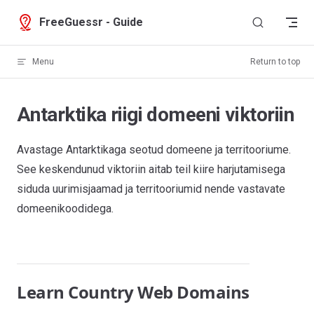
Skip to content
FreeGuessr - Guide
Menu
Return to top
Antarktika riigi domeeni viktoriin
Avastage Antarktikaga seotud domeene ja territooriume.
See keskendunud viktoriin aitab teil kiire harjutamisega
siduda uurimisjaamad ja territooriumid nende vastavate
domeenikoodidega.
Learn Country Web Domains